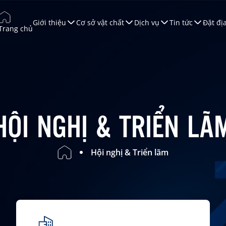
Giới thiệu
Cơ sở vật chất
Dịch vụ
Tin tức
Đặt đị
Trang chủ
úc tiến Thương mại
ào tạo
àn Thương Mại
ội nghị & Triển lãm
HỘI NGHỊ & TRIỂN LÃ
ruyền Thông
Hội nghị & Triển lãm