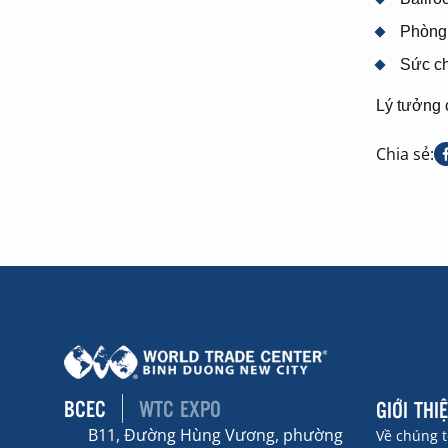
Phòng 
Sức ch
Lý tưởng 
Chia sẻ:
BCEC
WTC EXPO
GIỚI THI
B11, Đường Hùng Vương, phường
Về chúng t