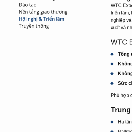
Đào tạo
WTC Expo 
Nền tảng giao thương
triển lãm
Hội nghị & Triển lãm
nghiệp và
Truyền thông
xuất và nh
WTC Ex
Tổng d
Không
Không 
Sức c
Phù hợp c
Trung
Hạ tần
Ballro