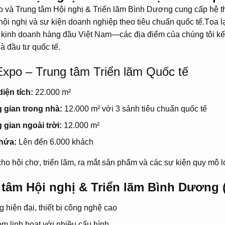
và Trung tâm Hội nghị & Triển lãm Bình Dương cung cấp hệ th
, hội nghị và sự kiện doanh nghiệp theo tiêu chuẩn quốc tế.Tọ
 kinh doanh hàng đầu Việt Nam—các địa điểm của chúng tôi kết
à đầu tư quốc tế.
po – Trung tâm Triển lãm Quốc tế
iện tích:
22.000 m²
 gian trong nhà:
12.000 m² với 3 sảnh tiêu chuẩn quốc tế
gian ngoài trời:
12.000 m²
hứa:
Lên đến 6.000 khách
ho hội chợ, triển lãm, ra mắt sản phẩm và các sự kiện quy mô l
 tâm Hội nghị & Triển lãm Bình Dương
g hiện đại, thiết bị công nghệ cao
om linh hoạt với nhiều cấu hình