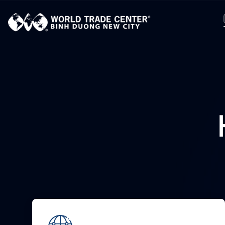
X
Đ
S
H
T