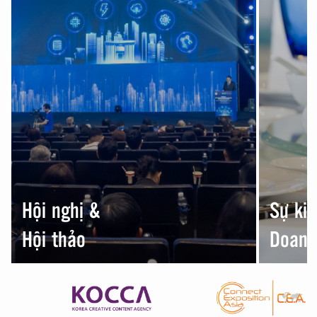
Hội nghị &
Sự ki
Hội thảo
Doanh