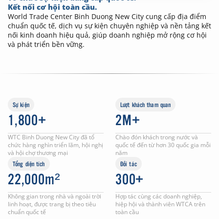
Kết nối cơ hội toàn cầu.
World Trade Center Binh Duong New City cung cấp địa điểm
chuẩn quốc tế, dịch vụ sự kiện chuyên nghiệp và nền tảng kết
nối kinh doanh hiệu quả, giúp doanh nghiệp mở rộng cơ hội
và phát triển bền vững.
Sự kiện
Lượt khách tham quan
1,800+
2M+
WTC Binh Duong New City đã tổ
Chào đón khách trong nước và
chức hàng nghìn triển lãm, hội nghị
quốc tế đến từ hơn 30 quốc gia mỗi
và hội chợ thương mại
năm
Tổng diện tích
Đối tác
22,000m²
300+
Không gian trong nhà và ngoài trời
Hợp tác cùng các doanh nghiệp,
linh hoạt, được trang bị theo tiêu
hiệp hội và thành viên WTCA trên
chuẩn quốc tế
toàn cầu