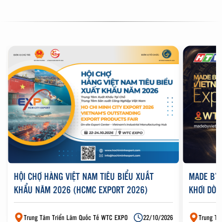
KHÁM PHÁ
SỰ KIỆN TẠI WTC
HỘI CHỢ HÀNG VIỆT NAM TIÊU BIỂU XUẤT
MADE BY 
KHẨU NĂM 2026 (HCMC EXPORT 2026)
KHƠI DÒN
VINH DA
Trung Tâm Triển Lãm Quốc Tế WTC EXPO
22/10/2026
Trung Tâ