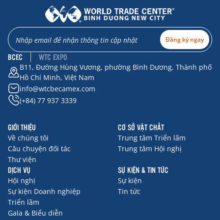
Đăng ký ngay
BCEC
WTC EXPO
B11, Đường Hùng Vương, phường Bình Dương, Thành phố
Hồ Chí Minh, Việt Nam
info@wtcbecamex.com
(+84) 77 937 3339
GIỚI THIỆU
CƠ SỞ VẬT CHẤT
Về chúng tôi
Trung tâm Triển lãm
Câu chuyện đối tác
Trung tâm Hội nghị
Thư viện
DỊCH VỤ
SỰ KIỆN & TIN TỨC
Hội nghị
Sự kiện
Sự kiện Doanh nghiệp
Tin tức
Triển lãm
Gala & Biểu diễn