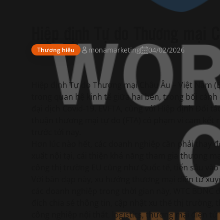
Hiệp định Tự do Thương mại 
monamarketing
04/02/2026
Thương hiệu
Hiệp định Tự do Thương mại Châu Âu – Việt Nam (EV
trong quan hệ kinh tế giữa hai bên, trong bối cảnh
đại dịch Covid-19. EVFTA, cùng với Hiệp định Đối t
thuận thương mại tự do (FTA) có phạm vi cam kết 
trước tới nay.
Hơn lúc nào hết, các doanh nghiệp cần phải thay đ
xuất nội tại, cải thiện khả năng tham gia thương m
công thị trường EU cũng như Quốc tế, tiến sâu vào c
Với bàn đạp này, xu hướng thương mại điện tử xuyê
các doanh nghiệp trong thời gian này, WTC BDNC 
đích chia sẻ thông tin, cập nhật xu thế thị trường
công nghiệp nội thất, logistics, thương mại điện tử