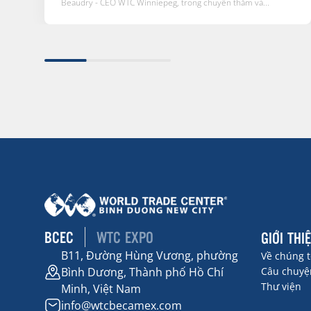
Beaudry - CEO WTC Winniepeg, trong chuyến thăm và...
BCEC
WTC EXPO
GIỚI THI
B11, Đường Hùng Vương, phường
Về chúng t
Bình Dương, Thành phố Hồ Chí
Câu chuyện
Thư viện
Minh, Việt Nam
info@wtcbecamex.com