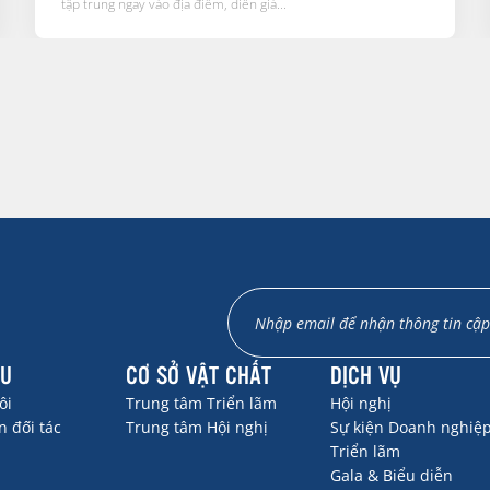
tập trung ngay vào địa điểm, diễn giả...
ỆU
CƠ SỞ VẬT CHẤT
DỊCH VỤ
ôi
Trung tâm Triển lãm
Hội nghị
 đối tác
Trung tâm Hội nghị
Sự kiện Doanh nghiệ
Triển lãm
Gala & Biểu diễn