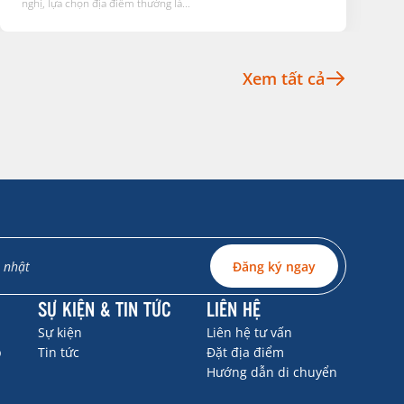
nghị, lựa chọn địa điểm thường là...
t
Xem tất cả
Đăng ký ngay
SỰ KIỆN & TIN TỨC
LIÊN HỆ
Sự kiện
Liên hệ tư vấn
p
Tin tức
Đặt địa điểm
Hướng dẫn di chuyển