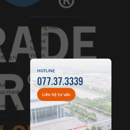
Tin tổng hợp
Thương hiệu
Thị trường
Kinh tế
Sự kiện
kỳ mới
Videos
c động từ
i thỏa
a từ
HOTLINE
077.37.3339
lực sản
phục thành
Liên hệ tư vấn
hành cùng
 nhằm mục
 sản xuất,
doanh