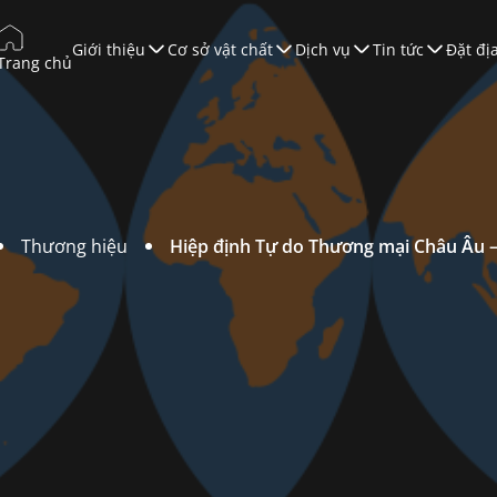
Giới thiệu
Cơ sở vật chất
Dịch vụ
Tin tức
Đặt đị
Trang chủ
úc tiến Thương mại
ào tạo
àn Thương Mại
ội nghị & Triển lãm
Thương hiệu
Hiệp định Tự do Thương mại Châu Âu –
ruyền Thông