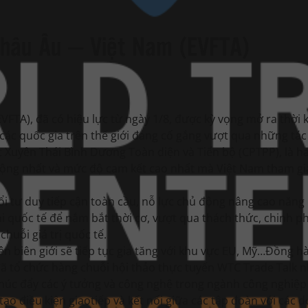
Châu Âu – Việt Nam (EVFTA)
FTA), đã có hiệu lực từ ngày 1/8, được kỳ vọng mở ra thời 
 các quốc gia trên thế giới đang cố gắng vượt qua những tá
ác Xuyên Thái Bình Dương Toàn diện và Tiến bộ (CPTPP), là ha
rộng nhất và mức độ cam kết cao nhất mà Việt Nam tham gi
ổi tư duy tiếp cận toàn cầu, nỗ lực chủ động nâng cao năng 
ại quốc tế để nắm bắt thời cơ, vượt qua thách thức, chinh 
huỗi giá trị quốc tế.
n biên giới sẽ tiếp tục gia tăng với khu vực EU, Mỹ…Đồng 
đã tổ chức hàng chuỗi hội thảo thực tuyến WTC Trade Talk
, thúc đẩy các ý tưởng và công nghệ trong ngành công nghiệp
 tạo điều kiện giaotiếp và kết nối giữa các tập đoàn với các 