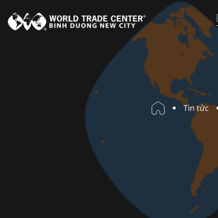
X
Đ
S
H
Tin tức
T