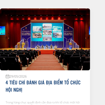
29/05/2026
4 TIÊU CHÍ ĐÁNH GIÁ ĐỊA ĐIỂM TỔ CHỨC
HỘI NGHỊ
Trong hàng chục quyết định cần đưa ra khi tổ chức một hội
T