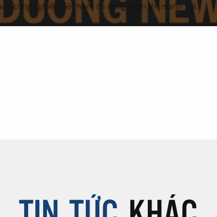
gành công nghiệp Việt Nam đa đạng vươn lên mạnh mẽ.
TIN TỨC
KHÁC