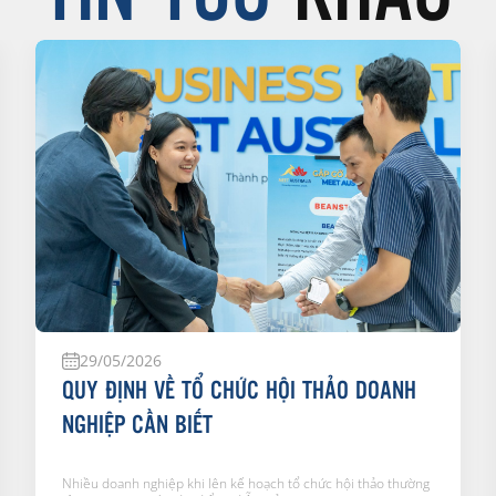
29/05/2026
QUY ĐỊNH VỀ TỔ CHỨC HỘI THẢO DOANH
NGHIỆP CẦN BIẾT
Nhiều doanh nghiệp khi lên kế hoạch tổ chức hội thảo thường