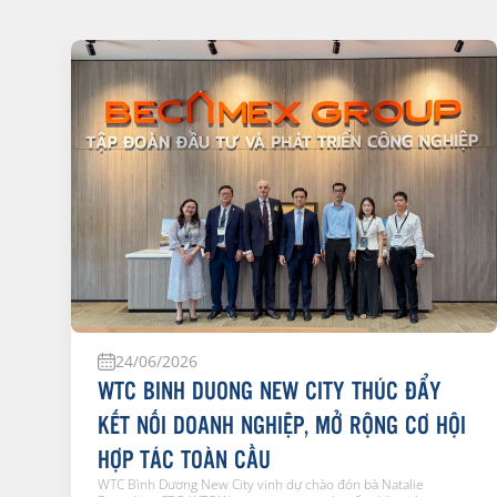
24/06/2026
WTC BINH DUONG NEW CITY THÚC ĐẨY
KẾT NỐI DOANH NGHIỆP, MỞ RỘNG CƠ HỘI
HỢP TÁC TOÀN CẦU
WTC Bình Dương New City vinh dự chào đón bà Natalie