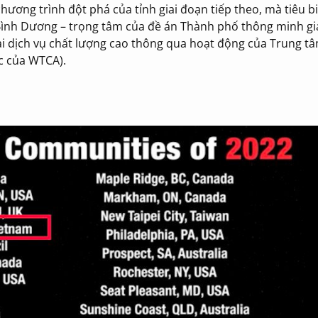
ương trình đột phá của tỉnh giai đoạn tiếp theo, mà tiêu bi
Bình Dương – trọng tâm của đề án Thành phố thông minh gi
ại dịch vụ chất lượng cao thông qua hoạt động của Trung t
c của WTCA).