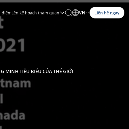
VN
a điểm
Lên kế hoạch tham quan
Liên hệ ngay
 MINH TIÊU BIỂU CỦA THẾ GIỚI
Xem tất cả
Xem tất cả
Xem tất cả
Xem tất cả
Xem tất cả