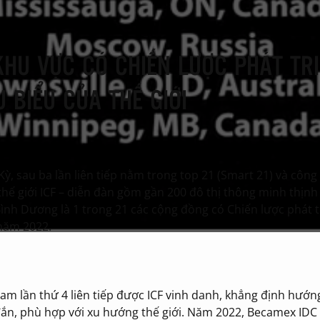
KHU VỰC CÓ CHIẾN LƯỢC PHÁT TR
 BIỂU CỦA THẾ GIỚI
Kỳ, sau ba lần liên tiếp nằm trong top 21 (Smart 21) và côn
ế giới ICF – diễn đàn gồm gần 200 đô thị thông minh thịn
Bình Dương là 1 trong 21 các cộng đồng có Chiến lược phát t
 năm 2022.
am lần thứ 4 liên tiếp được ICF vinh danh, khẳng định hướn
n, phù hợp với xu hướng thế giới. Năm 2022, Becamex IDC 