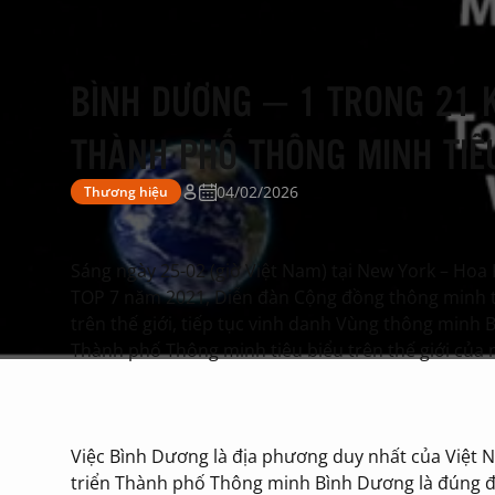
BÌNH DƯƠNG – 1 TRONG 21 
THÀNH PHỐ THÔNG MINH TIÊU
04/02/2026
Thương hiệu
Sáng ngày 25-02 (giờ Việt Nam) tại New York – Hoa 
TOP 7 năm 2021, Diễn đàn Cộng đồng thông minh th
trên thế giới, tiếp tục vinh danh Vùng thông minh 
Thành phố Thông minh tiêu biểu trên thế giới của
Việc Bình Dương là địa phương duy nhất của Việt N
triển Thành phố Thông minh Bình Dương là đúng đắ