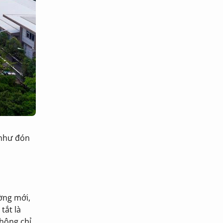
 như đón
ờng mới,
tắt là
không chỉ