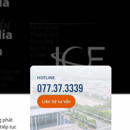
IỂN
Tin tổng hợp
Thương hiệu
Thị trường
Kinh tế
Sự kiện
Videos
g nhận vào
h vượng
HOTLINE
077.37.3339
riển
Liên hệ tư vấn
g phát
tiếp tục