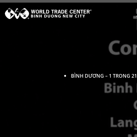
X
Đ
S
H
T
BÌNH DƯƠNG – 1 TRONG 21