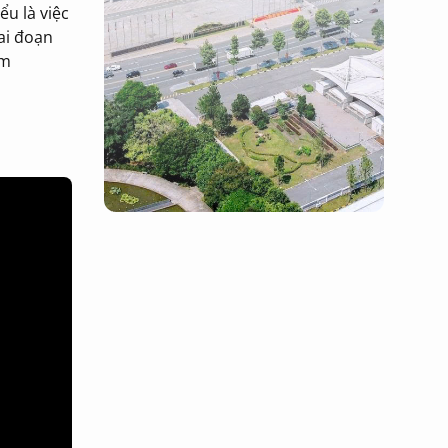
ểu là việc
ai đoạn
âm