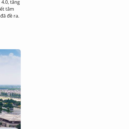
 4.0, tăng
yết tâm
đã đề ra.