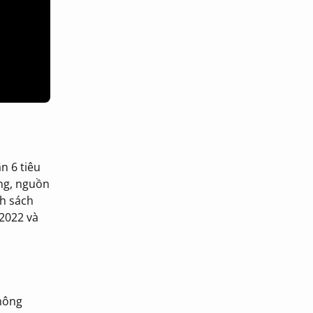
n 6 tiêu
ộng, nguồn
nh sách
/2022 và
Thông