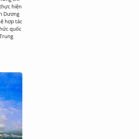
 thực hiện
ình Dương
hệ hợp tác
 chức quốc
 Trung