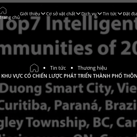
Giới thiệu
Cơ sở vật chất
Dịch vụ
Tin tức
Đặt đị
Trang chủ
úc tiến Thương mại
ào tạo
àn Thương Mại
ội nghị & Triển lãm
Tin tức
Thương hiệu
ruyền Thông
 KHU VỰC CÓ CHIẾN LƯỢC PHÁT TRIỂN THÀNH PHỐ THÔNG