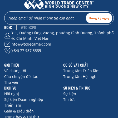
Đăng ký ngay
BCEC
WTC EXPO
B11, Đường Hùng Vương, phường Bình Dương, Thành phố
Hồ Chí Minh, Việt Nam
info@wtcbecamex.com
(+84) 77 937 3339
GIỚI THIỆU
CƠ SỞ VẬT CHẤT
Về chúng tôi
Trung tâm Triển lãm
Câu chuyện đối tác
Trung tâm Hội nghị
Thư viện
DỊCH VỤ
SỰ KIỆN & TIN TỨC
Hội nghị
Sự kiện
Sự kiện Doanh nghiệp
Tin tức
Triển lãm
Gala & Biểu diễn
Trưng bày & Lái thử