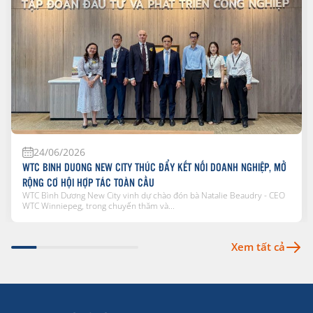
24/06/2026
WTC BINH DUONG NEW CITY THÚC ĐẨY KẾT NỐI DOANH NGHIỆP, MỞ
RỘNG CƠ HỘI HỢP TÁC TOÀN CẦU
WTC Bình Dương New City vinh dự chào đón bà Natalie Beaudry - CEO
WTC Winniepeg, trong chuyến thăm và...
Xem tất cả