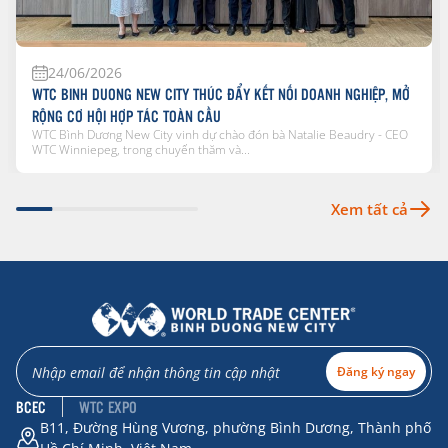
24/06/2026
WTC BINH DUONG NEW CITY THÚC ĐẨY KẾT NỐI DOANH NGHIỆP, MỞ
RỘNG CƠ HỘI HỢP TÁC TOÀN CẦU
WTC Bình Dương New City vinh dự chào đón bà Natalie Beaudry - CEO
WTC Winniepeg, trong chuyến thăm và...
Xem tất cả
Đăng ký ngay
BCEC
WTC EXPO
B11, Đường Hùng Vương, phường Bình Dương, Thành phố