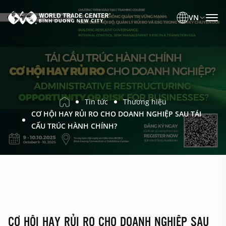
VN
Tin tức
Thương hiệu
CƠ HỘI HAY RỦI RO CHO DOANH NGHIỆP SAU TÁI
CẤU TRÚC HÀNH CHÍNH?
CƠ HỘI HAY RỦI RO CHO DOANH NGHIỆP SAU