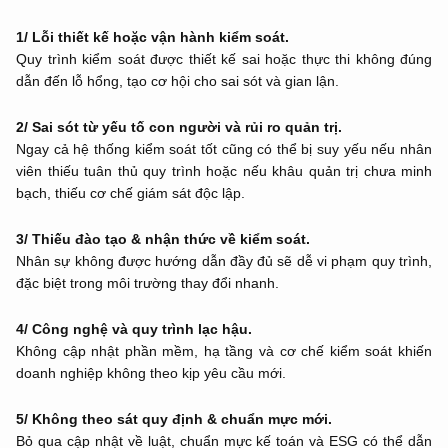
1/ Lỗi thiết kế hoặc vận hành kiểm soát.
Quy trình kiểm soát được thiết kế sai hoặc thực thi không đúng
dẫn đến lỗ hổng, tạo cơ hội cho sai sót và gian lận.
2/ Sai sót từ yếu tố con người và rủi ro quản trị.
Ngay cả hệ thống kiểm soát tốt cũng có thể bị suy yếu nếu nhân
viên thiếu tuân thủ quy trình hoặc nếu khâu quản trị chưa minh
bạch, thiếu cơ chế giám sát độc lập.
3/ Thiếu đào tạo & nhận thức về kiểm soát.
Nhân sự không được hướng dẫn đầy đủ sẽ dễ vi phạm quy trình,
đặc biệt trong môi trường thay đổi nhanh.
4/ Công nghệ và quy trình lạc hậu.
Không cập nhật phần mềm, hạ tầng và cơ chế kiểm soát khiến
doanh nghiệp không theo kịp yêu cầu mới.
5/ Không theo sát quy định & chuẩn mực mới.
Bỏ qua cập nhật về luật, chuẩn mực kế toán và ESG có thể dẫn