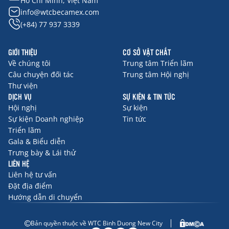
Hồ Chí Minh, Việt Nam
info@wtcbecamex.com
(+84) 77 937 3339
GIỚI THIỆU
CƠ SỞ VẬT CHẤT
Về chúng tôi
Trung tâm Triển lãm
Câu chuyện đối tác
Trung tâm Hội nghị
Thư viện
DỊCH VỤ
SỰ KIỆN & TIN TỨC
Hội nghị
Sự kiện
Sự kiện Doanh nghiệp
Tin tức
Triển lãm
Gala & Biểu diễn
Trưng bày & Lái thử
LIÊN HỆ
Liên hệ tư vấn
Đặt địa điểm
Hướng dẫn di chuyển
Bản quyền thuộc về WTC Binh Duong New City