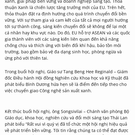
xanh, giải pháp bền vững và doanh nghiệp sáng tạo, Thỏa
thuận Xanh là chiến lược tăng trưởng mới của EU. Trên hết,
thỏa thuận đặt ra định hướng cho quá trình chuyển đổi bền
vững. Với sự tham gia và cam kết của tất cả mọi người hướng
tới sự thành công, sáng kiến chuyển đổi sẽ không để lại một
cá nhân hay khu vực nào. Do đó, EU hỗ trợ ASEAN và các quốc
gia thành viên với các sáng kiến liên quan đến khả năng
chống chịu và thích ứng với biến đổi khí hậu, bảo tồn môi
trường, bao gồm bảo vệ đa dạng sinh học, phòng ngừa và
ứng phó với thiên tai.
Trong buổi hội nghị, Giáo sư Tang Beng Hee Reginald – Giám
đốc Điều hành Hội đồng Nghiên cứu Khoa học và Kỹ thuật đã
phát biểu Bình Dương hứa hẹn sẽ là điểm đến tiếp theo cho
việc chuyển giao Công nghệ sản xuất xanh.
Kết thúc buổi hội nghị, ông Songsivilai – Chánh văn phòng Bộ
GIáo dục, khoa học, nghiên cứu và đổi mới sáng tạo Thái Lan
phát biểu “Rất vui vì quý vị đã tổ chức một hội nghị hiệu quả
về phát triển bền vững. Tôi tin rằng chúng ta có thể đạt được