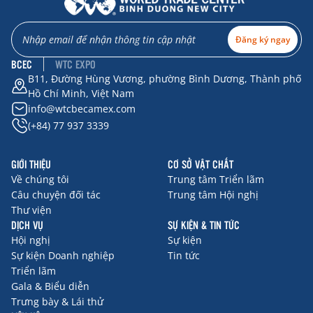
Đăng ký ngay
BCEC
WTC EXPO
B11, Đường Hùng Vương, phường Bình Dương, Thành phố
Hồ Chí Minh, Việt Nam
info@wtcbecamex.com
(+84) 77 937 3339
GIỚI THIỆU
CƠ SỞ VẬT CHẤT
Về chúng tôi
Trung tâm Triển lãm
Câu chuyện đối tác
Trung tâm Hội nghị
Thư viện
DỊCH VỤ
SỰ KIỆN & TIN TỨC
Hội nghị
Sự kiện
Sự kiện Doanh nghiệp
Tin tức
Triển lãm
Gala & Biểu diễn
Trưng bày & Lái thử