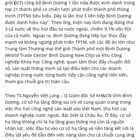
giới
(
ICF) công bố
Bình Dương 1 lần nữa được vinh danh trong
top 21 thành phố có chiến lược phát triển
thành phố thông
minh (TPTM) tiêu biểu. Đây là lần thứ 3 liên tiếp Bình Dương
được danh hiệu này”
. Theo ông, hiện nay tỉnh đang đứng thứ
3 cả nước về thu hút đầu tư nước ngoài, chiếm 9.1% vốn FDI
của cả nước. Ngoài ra, Bình Dương đang tiếp tục thúc đẩy
mạnh và không ngừng phát triển TPTM, với các đề án lớn như
Trung tâm Thương mại thế giới Thành phố mới Bình Dương
(World Trade Center Binh Duong New City) và Khu Công
nghiệp Khoa học Công nghệ; quan tâm thúc đẩy chuyển đổi
số, sản xuất thông minh và tạo điều kiện cho các doanh
nghiệp trong nước từng bước tiếp cận công nghệ tiên tiến,
tham gia chuỗi giá trị toàn cầu.
Theo TS.Nguyễn Việt Long – Q.Giám đốc Sở KH&CN tỉnh Bình
Dương, cơ sở hạ tầng đóng vai trò vô cùng quan trọng trong
việc thu hút công nghệ sản xuất vào Việt Nam, thu hút các
doanh nghiệp nước ngoài, đặc biệt là Châu Âu. Ở đây, cơ sở
hạ tầng không chỉ là hạ tầng giao thông mà còn là nguồn
nhân lực. Việc đầu tư vào cơ sở hạ tầng và nền tảng kết nối là
điều tất yếu để dẫn đến việc nâng tầm cho cả chuỗi cung ứng