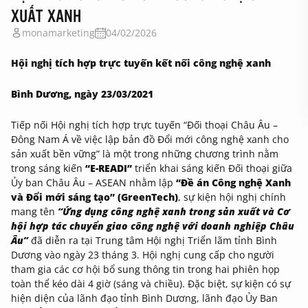
XUẤT XANH
monamarketing
04/02/2026
Hội nghị tích hợp trực tuyến kết nối công nghệ xanh
Bình Dương, ngày 23/03/2021
Tiếp nối Hội nghị tích hợp trực tuyến “Đối thoại Châu Âu –
Đông Nam Á về việc lập bản đồ Đổi mới công nghệ xanh cho
sản xuất bền vững” là một trong những chương trình nằm
trong sáng kiến
“E-READI”
triển khai sáng kiến Đối thoại giữa
Ủy ban Châu Âu – ASEAN nhằm lập
“Đề án Công nghệ Xanh
và Đổi mới sáng tạo” (GreenTech)
, sự kiện hội nghị chính
mang tên
“Ứng dụng công nghệ xanh trong sản xuất và Cơ
hội hợp tác chuyển giao công nghệ với doanh nghiệp Châu
Âu”
đã diễn ra tại Trung tâm Hội nghị Triển lãm tỉnh Bình
Dương vào ngày 23 tháng 3. Hội nghị cung cấp cho người
tham gia các cơ hội bổ sung thông tin trong hai phiên họp
toàn thể kéo dài 4 giờ (sáng và chiều). Đặc biệt, sự kiện có sự
hiện diện của lãnh đạo tỉnh Bình Dương, lãnh đạo Ủy Ban