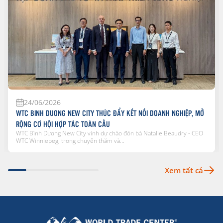
24/06/2026
WTC BINH DUONG NEW CITY THÚC ĐẨY KẾT NỐI DOANH NGHIỆP, MỞ
RỘNG CƠ HỘI HỢP TÁC TOÀN CẦU
WTC Bình Dương New City vinh dự chào đón bà Natalie Beaudry - CEO
WTC Winniepeg, trong chuyến thăm và...
Xem tất cả