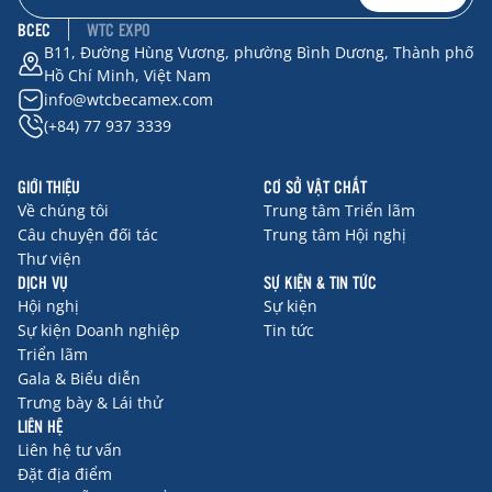
BCEC
WTC EXPO
B11, Đường Hùng Vương, phường Bình Dương, Thành phố
Hồ Chí Minh, Việt Nam
info@wtcbecamex.com
(+84) 77 937 3339
GIỚI THIỆU
CƠ SỞ VẬT CHẤT
Về chúng tôi
Trung tâm Triển lãm
Câu chuyện đối tác
Trung tâm Hội nghị
Thư viện
DỊCH VỤ
SỰ KIỆN & TIN TỨC
Hội nghị
Sự kiện
Sự kiện Doanh nghiệp
Tin tức
Triển lãm
Gala & Biểu diễn
Trưng bày & Lái thử
LIÊN HỆ
Liên hệ tư vấn
Đặt địa điểm