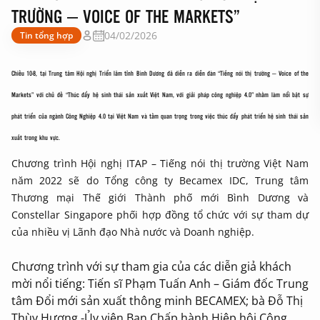
TRƯỜNG – VOICE OF THE MARKETS”
04/02/2026
Tin tổng hợp
Chiều 10-8, tại Trung tâm Hội nghị Triển lãm tỉnh Bình Dương đã diễn ra diễn đàn “Tiếng nói thị trường – Voice of the
Markets” với chủ đề “Thúc đẩy hệ sinh thái sản xuất Việt Nam, với giải pháp công nghiệp 4.0” nhằm làm nổi bật sự
phát triển của ngành Công Nghiệp 4.0 tại Việt Nam và tầm quan trọng trong việc thúc đẩy phát triển hệ sinh thái sản
xuất trong khu vực.
Chương trình Hội nghị ITAP – Tiếng nói thị trường Việt Nam
năm 2022 sẽ do Tổng công ty Becamex IDC, Trung tâm
Thương mại Thế giới Thành phố mới Bình Dương và
Constellar Singapore phối hợp đồng tổ chức với sự tham dự
của nhiều vị Lãnh đạo Nhà nước và Doanh nghiệp.
Chương trình với sự tham gia của các diễn giả khách
mời nổi tiếng: Tiến sĩ Phạm Tuấn Anh – Giám đốc Trung
tâm Đổi mới sản xuất thông minh BECAMEX; bà Đỗ Thị
Thùy Hương -Ủy viên Ban Chấp hành Hiệp hội Công