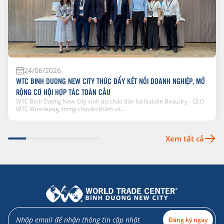
24/06/2026
WTC BINH DUONG NEW CITY THÚC ĐẨY KẾT NỐI DOANH NGHIỆP, MỞ
RỘNG CƠ HỘI HỢP TÁC TOÀN CẦU
WTC Bình Dương New City vinh dự chào đón bà Natalie Beaudry - CEO
WTC Winniepeg, trong chuyến thăm và...
Xem tất cả
Đăng ký ngay