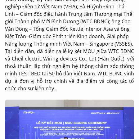
nghiệp Điện tử Việt Nam (VEIA); Bà Huỳnh Đinh Thái
Linh – Giám đốc điều hành Trung tâm Thương mại Thế
giới Thành phố Mới Bình Dương (WTC BDNC); ông Cao
Văn Đông – Tổng Giám đốc Kettle Interior Asia và ông
Kiệt Trần -Giám đốc Phát triển Kinh doanh, Giải pháp
Năng lượng Thông minh Việt Nam – Singapore (VSSES).
Tại diễn đàn, đã diễn ra lễ ký kết MOU giữa WTC BDNC
và Cheil electric Wiring devices Co., Ldt (Hàn Quốc), với
thoả thuận lắp thử nghiệm hệ thống chăm sóc thông
minh TEST-BED tại 50 hộ dân Việt Nam. WTC BDNC vinh
dự là đơn vị hỗ trợ chính về địa điểm và công tác tổ
chức cho sự kiện này.