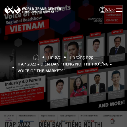
VN
Tin tức
Tin tổng hợp
ITAP 2022 – DIỄN ĐÀN “TIẾNG NÓI THỊ TRƯỜNG –
VOICE OF THE MARKETS”
ITAP 2022 – DIỄN ĐÀN “TIẾNG NÓI THỊ