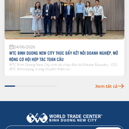
24/06/2026
WTC BINH DUONG NEW CITY THÚC ĐẨY KẾT NỐI DOANH NGHIỆP, MỞ
RỘNG CƠ HỘI HỢP TÁC TOÀN CẦU
WTC Bình Dương New City vinh dự chào đón bà Natalie Beaudry - CEO
WTC Winniepeg, trong chuyến thăm và...
Xem tất cả