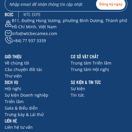
Đăng ký ngay
BCEC
WTC EXPO
B11, Đường Hùng Vương, phường Bình Dương, Thành phố
Hồ Chí Minh, Việt Nam
info@wtcbecamex.com
(+84) 77 937 3339
GIỚI THIỆU
CƠ SỞ VẬT CHẤT
Về chúng tôi
Trung tâm Triển lãm
Câu chuyện đối tác
Trung tâm Hội nghị
Thư viện
DỊCH VỤ
SỰ KIỆN & TIN TỨC
Hội nghị
Sự kiện
Sự kiện Doanh nghiệp
Tin tức
Triển lãm
Gala & Biểu diễn
Trưng bày & Lái thử
LIÊN HỆ
Liên hệ tư vấn