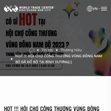
VN
Tin tức
Thương hiệu
HOT !!! HỘI CHỢ CÔNG THƯƠNG VÙNG ĐÔNG NAM
BỘ ĐÃ ĐỔ BỘ TẠI BÌNH DƯƠNG[:]
HOT !!! HỘI CHỢ CÔNG THƯƠNG VÙNG ĐÔNG