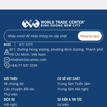
Đăng ký ngay
BCEC
WTC EXPO
B11, Đường Hùng Vương, phường Bình Dương, Thành phố
Hồ Chí Minh, Việt Nam
info@wtcbecamex.com
(+84) 77 937 3339
GIỚI THIỆU
CƠ SỞ VẬT CHẤT
Về chúng tôi
Trung tâm Triển lãm
Câu chuyện đối tác
Trung tâm Hội nghị
Thư viện
DỊCH VỤ
SỰ KIỆN & TIN TỨC
Hội nghị
Sự kiện