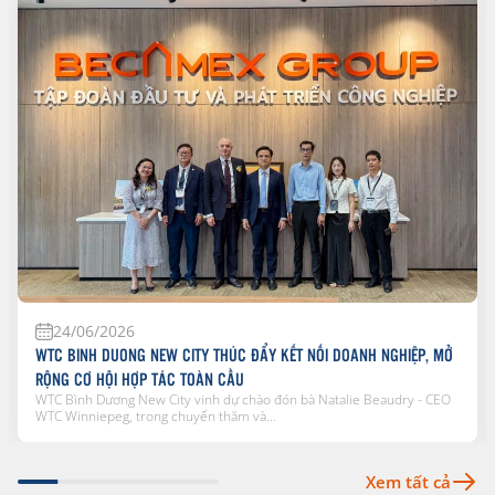
24/06/2026
WTC BINH DUONG NEW CITY THÚC ĐẨY KẾT NỐI DOANH NGHIỆP, MỞ
RỘNG CƠ HỘI HỢP TÁC TOÀN CẦU
WTC Bình Dương New City vinh dự chào đón bà Natalie Beaudry - CEO
WTC Winniepeg, trong chuyến thăm và...
Xem tất cả