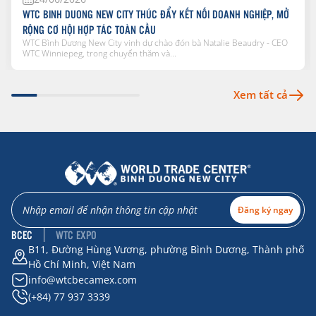
WTC BINH DUONG NEW CITY THÚC ĐẨY KẾT NỐI DOANH NGHIỆP, MỞ
RỘNG CƠ HỘI HỢP TÁC TOÀN CẦU
WTC Bình Dương New City vinh dự chào đón bà Natalie Beaudry - CEO
WTC Winniepeg, trong chuyến thăm và...
Xem tất cả
Đăng ký ngay
BCEC
WTC EXPO
B11, Đường Hùng Vương, phường Bình Dương, Thành phố
Hồ Chí Minh, Việt Nam
info@wtcbecamex.com
(+84) 77 937 3339