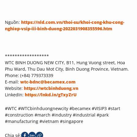
Nguồn:
https://nld.com.vn/thoi-su/khoi-cong-khu-cong-
nghiep-vsip-iii-binh-duong-2022031908355596.htm
******************
WTC BINH DUONG NEW CITY, B11, Hung Vuong street, Hoa
Phu Ward, Thu Dau Mot City, Binh Duong Province, Vietnam.
Phone: (+84) 779373339
E-mail:
wtc-bdnc@becamex.com
Website:
https://wtcbinhduong.vn
LinkedIn:
https://lnkd.in/gTxyZrU
#WTC #WTCbinhduongnewcity #becamex #VISIP3 #start
#construction #march #industry #industrial #park
#manufacturing #vietnam #singapore
Chia sẻ: