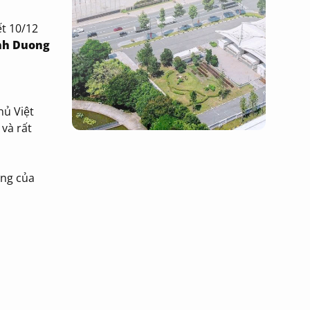
ết 10/12
nh Duong
hủ Việt
và rất
ứng của