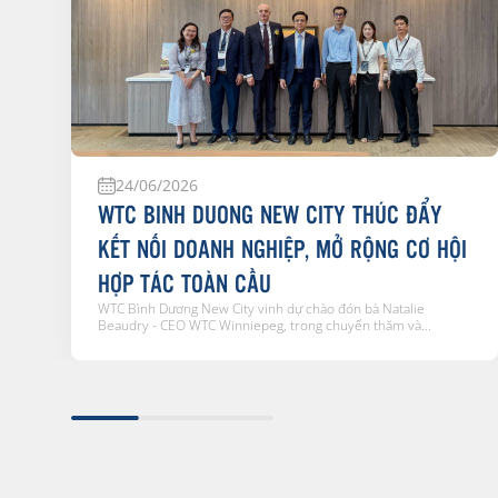
24/06/2026
WTC BINH DUONG NEW CITY THÚC ĐẨY
KẾT NỐI DOANH NGHIỆP, MỞ RỘNG CƠ HỘI
HỢP TÁC TOÀN CẦU
WTC Bình Dương New City vinh dự chào đón bà Natalie
Beaudry - CEO WTC Winniepeg, trong chuyến thăm và...