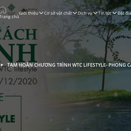
Giới thiệu
Cơ sở vật chất
Dịch vụ
Tin tức
Đặt đị
Trang chủ
úc tiến Thương mại
ào tạo
àn Thương Mại
ội nghị & Triển lãm
TẠM HOÃN CHƯƠNG TRÌNH WTC LIFESTYLE- PHONG 
ruyền Thông