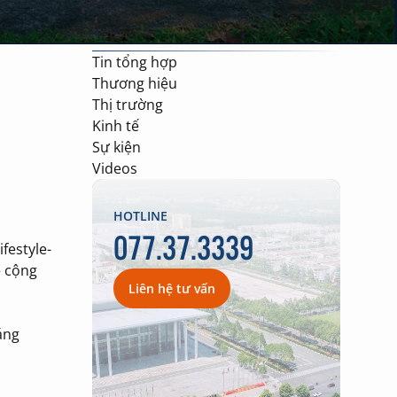
Tin tổng hợp
Thương hiệu
Thị trường
Kinh tế
Sự kiện
Videos
HOTLINE
077.37.3339
festyle-
e cộng
Liên hệ tư vấn
áng