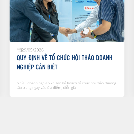
29/05/2026
QUY ĐỊNH VỀ TỔ CHỨC HỘI THẢO DOANH
NGHIỆP CẦN BIẾT
Nhiều doanh nghiệp khi lên kế hoạch tổ chức hội thảo thường
tập trung ngay vào địa điểm, diễn giả...