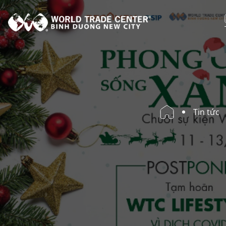
X
Đ
S
H
Tin tức
T