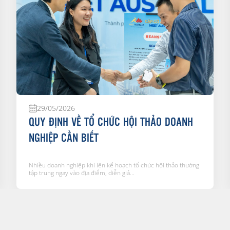
29/05/2026
QUY ĐỊNH VỀ TỔ CHỨC HỘI THẢO DOANH
NGHIỆP CẦN BIẾT
Nhiều doanh nghiệp khi lên kế hoạch tổ chức hội thảo thường
tập trung ngay vào địa điểm, diễn giả...