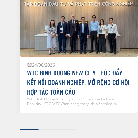
24/06/2026
WTC BINH DUONG NEW CITY THÚC ĐẨY
KẾT NỐI DOANH NGHIỆP, MỞ RỘNG CƠ HỘI
HỢP TÁC TOÀN CẦU
WTC Bình Dương New City vinh dự chào đón bà Natalie
Beaudry - CEO WTC Winniepeg, trong chuyến thăm và...