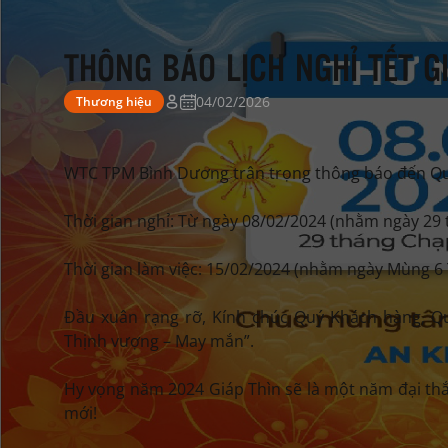
THÔNG BÁO LỊCH NGHỈ TẾT G
04/02/2026
Thương hiệu
WTC TPM Bình Dương trân trọng thông báo đến Quý
Thời gian nghỉ: Từ ngày 08/02/2024 (nhằm ngày 29
Thời gian làm việc: 15/02/2024 (nhằm ngày Mùng 6 
Đầu xuân rạng rỡ, Kính chúc Quý Khách hàng, Q
Thịnh vượng – May mắn”.
Hy vọng năm 2024 Giáp Thìn sẽ là một năm đại t
mới!