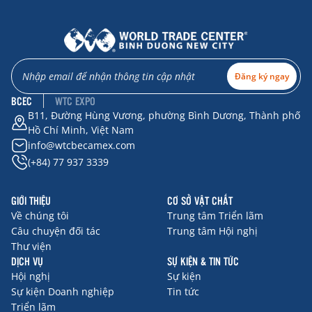
Đăng ký ngay
BCEC
WTC EXPO
B11, Đường Hùng Vương, phường Bình Dương, Thành phố
Hồ Chí Minh, Việt Nam
info@wtcbecamex.com
(+84) 77 937 3339
GIỚI THIỆU
CƠ SỞ VẬT CHẤT
Về chúng tôi
Trung tâm Triển lãm
Câu chuyện đối tác
Trung tâm Hội nghị
Thư viện
DỊCH VỤ
SỰ KIỆN & TIN TỨC
Hội nghị
Sự kiện
Sự kiện Doanh nghiệp
Tin tức
Triển lãm