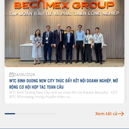
24/06/2026
WTC BINH DUONG NEW CITY THÚC ĐẨY KẾT NỐI DOANH NGHIỆP, MỞ
RỘNG CƠ HỘI HỢP TÁC TOÀN CẦU
WTC Bình Dương New City vinh dự chào đón bà Natalie Beaudry - CEO
WTC Winniepeg, trong chuyến thăm và...
Xem tất cả