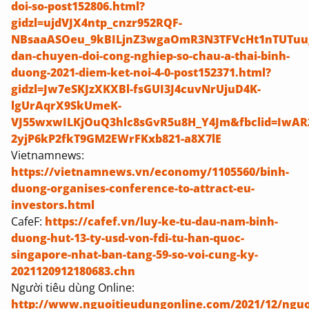
doi-so-post152806.html?
gidzl=ujdVJX4ntp_cnzr952RQF-
NBsaaASOeu_9kBILjnZ3wgaOmR3N3TFVcHt1nTUTuugfQ
dan-chuyen-doi-cong-nghiep-so-chau-a-thai-binh-
duong-2021-diem-ket-noi-4-0-post152371.html?
gidzl=Jw7eSKJzXKXBl-fsGUI3J4cuvNrUjuD4K-
lgUrAqrX9SkUmeK-
VJ55wxwILKjOuQ3hlc8sGvR5u8H_Y4Jm&fbclid=IwA
2yjP6kP2fkT9GM2EWrFKxb821-a8X7lE
Vietnamnews:
https://vietnamnews.vn/economy/1105560/binh-
duong-organises-conference-to-attract-eu-
investors.html
CafeF:
https://cafef.vn/luy-ke-tu-dau-nam-binh-
duong-hut-13-ty-usd-von-fdi-tu-han-quoc-
singapore-nhat-ban-tang-59-so-voi-cung-ky-
2021120912180683.chn
Người tiêu dùng Online:
http://www.nguoitieudungonline.com/2021/12/nguo