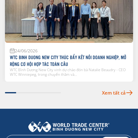
24/06/2026
WTC BINH DUONG NEW CITY THÚC ĐẨY KẾT NỐI DOANH NGHIỆP, MỞ
RỘNG CƠ HỘI HỢP TÁC TOÀN CẦU
WTC Bình Dương New City vinh dự chào đón bà Natalie Beaudry - CEO
WTC Winniepeg, trong chuyến thăm và...
Xem tất cả