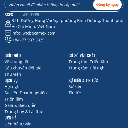
Đăng ký ngay
BCEC
WTC EXPO
B11, Đường Hùng Vương, phường Bình Dương, Thành phố
Hồ Chí Minh, Việt Nam
info@wtcbecamex.com
(+84) 77 937 3339
GIỚI THIỆU
CƠ SỞ VẬT CHẤT
Về chúng tôi
Trung tâm Triển lãm
Câu chuyện đối tác
Trung tâm Hội nghị
Thư viện
DỊCH VỤ
SỰ KIỆN & TIN TỨC
Hội nghị
Sự kiện
Sự kiện Doanh nghiệp
Tin tức
Triển lãm
Gala & Biểu diễn
Trưng bày & Lái thử
LIÊN HỆ
Liên hệ tư vấn