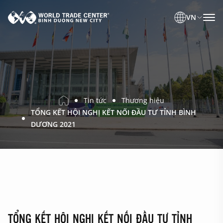
VN
Tin tức
Thương hiệu
TỔNG KẾT HỘI NGHỊ KẾT NỐI ĐẦU TƯ TỈNH BÌNH
DƯƠNG 2021
TỔNG KẾT HỘI NGHỊ KẾT NỐI ĐẦU TƯ TỈNH