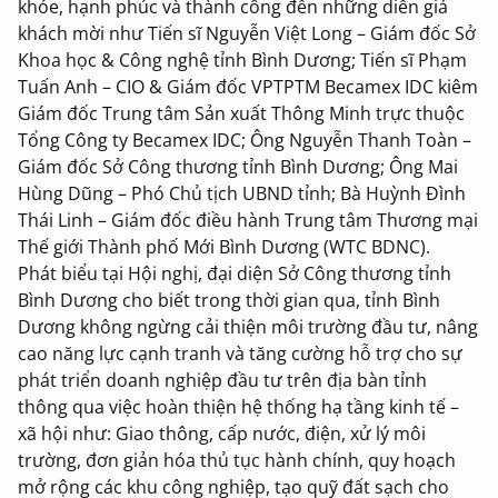
khỏe, hạnh phúc và thành công đến những diễn giả
khách mời như Tiến sĩ Nguyễn Việt Long – Giám đốc Sở
Khoa học & Công nghệ tỉnh Bình Dương; Tiến sĩ Phạm
Tuấn Anh – CIO & Giám đốc VPTPTM Becamex IDC kiêm
Giám đốc Trung tâm Sản xuất Thông Minh trực thuộc
Tổng Công ty Becamex IDC; Ông Nguyễn Thanh Toàn –
Giám đốc Sở Công thương tỉnh Bình Dương; Ông Mai
Hùng Dũng – Phó Chủ tịch UBND tỉnh; Bà Huỳnh Đình
Thái Linh – Giám đốc điều hành Trung tâm Thương mại
Thế giới Thành phố Mới Bình Dương (WTC BDNC).
Phát biểu tại Hội nghị, đại diện Sở Công thương tỉnh
Bình Dương cho biết trong thời gian qua, tỉnh Bình
Dương không ngừng cải thiện môi trường đầu tư, nâng
cao năng lực cạnh tranh và tăng cường hỗ trợ cho sự
phát triển doanh nghiệp đầu tư trên địa bàn tỉnh
thông qua việc hoàn thiện hệ thống hạ tầng kinh tế –
xã hội như: Giao thông, cấp nước, điện, xử lý môi
trường, đơn giản hóa thủ tục hành chính, quy hoạch
mở rộng các khu công nghiệp, tạo quỹ đất sạch cho