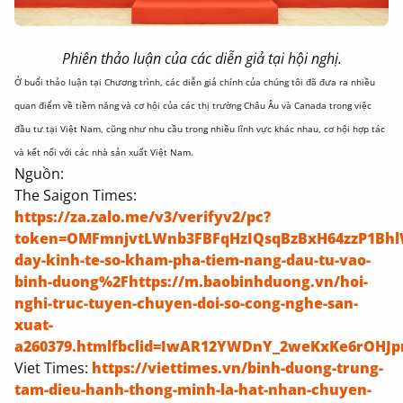
Phiên thảo luận của các diễn giả tại hội nghị.
Ở buổi thảo luận tại Chương trình, các diễn giả chính của chúng tôi đã đưa ra nhiều
quan điểm về tiềm năng và cơ hội của các thị trường Châu Âu và Canada trong việc
đầu tư tại Việt Nam, cũng như nhu cầu trong nhiều lĩnh vực khác nhau, cơ hội hợp tác
và kết nối với các nhà sản xuất Việt Nam.
Nguồn:
The Saigon Times:
https://za.zalo.me/v3/verifyv2/pc?
token=OMFmnjvtLWnb3FBFqHzIQsqBzBxH64zzP1Bhl
day-kinh-te-so-kham-pha-tiem-nang-dau-tu-vao-
binh-duong%2Fhttps://m.baobinhduong.vn/hoi-
nghi-truc-tuyen-chuyen-doi-so-cong-nghe-san-
xuat-
a260379.htmlfbclid=IwAR12YWDnY_2weKxKe6rOHJpn
Viet Times:
https://viettimes.vn/binh-duong-trung-
tam-dieu-hanh-thong-minh-la-hat-nhan-chuyen-