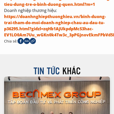
tieu-dung-tre-o-binh-duong-quen.html?m=1
Doanh nghiệp thương hiệu:
https://doanhnghiepthuonghieu.vn/binh-duong-
trai-tham-do-moi-doanh-nghiep-chau-au-dau-tu-
p36295.html?gidzl=zqHb1AjUkpdpMcS3hac-
EV1LO0Am7Uu_wGKn0k4Tw3c_3pPGjnovEkmFPbVd
Chia sẻ:
TIN TỨC
KHÁC