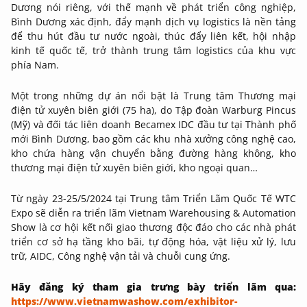
Dương nói riêng, với thế mạnh về phát triển công nghiệp,
Bình Dương xác định, đẩy mạnh dịch vụ logistics là nền tảng
để thu hút đầu tư nước ngoài, thúc đẩy liên kết, hội nhập
kinh tế quốc tế, trở thành trung tâm logistics của khu vực
phía Nam.
Một trong những dự án nổi bật là Trung tâm Thương mại
điện tử xuyên biên giới (75 ha), do Tập đoàn Warburg Pincus
(Mỹ) và đối tác liên doanh Becamex IDC đầu tư tại Thành phố
mới Bình Dương, bao gồm các khu nhà xưởng công nghệ cao,
kho chứa hàng vận chuyển bằng đường hàng không, kho
thương mại điện tử xuyên biên giới, kho ngoại quan…
Từ ngày 23-25/5/2024 tại Trung tâm Triển Lãm Quốc Tế WTC
Expo sẽ diễn ra triển lãm Vietnam Warehousing & Automation
Show là cơ hội kết nối giao thương độc đáo cho các nhà phát
triển cơ sở hạ tầng kho bãi, tự động hóa, vật liệu xử lý, lưu
trữ, AIDC, Công nghệ vận tải và chuỗi cung ứng.
Hãy đăng ký tham gia trưng bày triển lãm qua:
https://www.vietnamwashow.com/exhibitor-