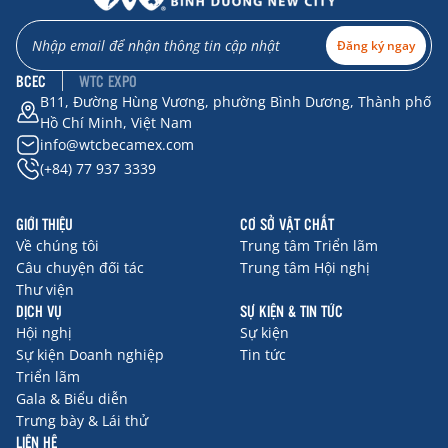
Đăng ký ngay
BCEC
WTC EXPO
B11, Đường Hùng Vương, phường Bình Dương, Thành phố
Hồ Chí Minh, Việt Nam
info@wtcbecamex.com
(+84) 77 937 3339
GIỚI THIỆU
CƠ SỞ VẬT CHẤT
Về chúng tôi
Trung tâm Triển lãm
Câu chuyện đối tác
Trung tâm Hội nghị
Thư viện
DỊCH VỤ
SỰ KIỆN & TIN TỨC
Hội nghị
Sự kiện
Sự kiện Doanh nghiệp
Tin tức
Triển lãm
Gala & Biểu diễn
Trưng bày & Lái thử
LIÊN HỆ