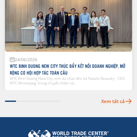
24/06/2026
WTC BINH DUONG NEW CITY THÚC ĐẨY KẾT NỐI DOANH NGHIỆP, MỞ
RỘNG CƠ HỘI HỢP TÁC TOÀN CẦU
WTC Bình Dương New City vinh dự chào đón bà Natalie Beaudry - CEO
WTC Winniepeg, trong chuyến thăm và...
Xem tất cả