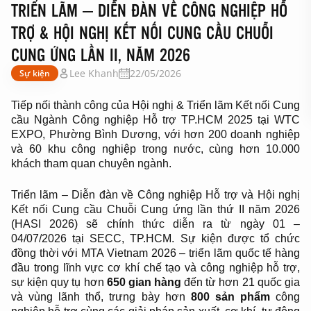
TRIỂN LÃM – DIỄN ĐÀN VỀ CÔNG NGHIỆP HỖ
TRỢ & HỘI NGHỊ KẾT NỐI CUNG CẦU CHUỖI
CUNG ỨNG LẦN II, NĂM 2026
Lee Khanh
22/05/2026
Sự kiện
Tiếp nối thành công của
Hội nghị & Triển lãm Kết nối Cung
cầu Ngành Công nghiệp Hỗ trợ TP.HCM 2025 tại WTC
EXPO, Phường Bình Dương, với hơn 200 doanh nghiệp
và 60 khu công nghiệp trong nước, cùng hơn 10.000
khách tham quan chuyên ngành.
Triển lãm – Diễn đàn về Công nghiệp Hỗ trợ và Hội nghị
Kết nối Cung cầu Chuỗi Cung ứng lần thứ II năm 2026
(HASI 2026) sẽ chính thức diễn ra từ ngày 01 –
04/07/2026 tại SECC, TP.HCM.
Sự kiện được tổ chức
đồng thời với MTA Vietnam 2026 – triển lãm quốc tế hàng
đầu trong lĩnh vực cơ khí chế tạo và công nghiệp hỗ trợ,
sự kiện quy tụ hơn
650 gian hàng
đến từ hơn 21 quốc gia
và vùng lãnh thổ, trưng bày hơn
800 sản phẩm
công