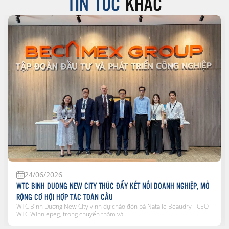
TIN TỨC
KHÁC
24/06/2026
WTC BINH DUONG NEW CITY THÚC ĐẨY KẾT NỐI DOANH NGHIỆP, MỞ
RỘNG CƠ HỘI HỢP TÁC TOÀN CẦU
WTC Bình Dương New City vinh dự chào đón bà Natalie Beaudry - CEO
WTC Winniepeg, trong chuyến thăm và...