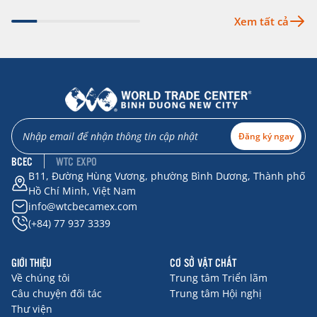
Xem tất cả
Đăng ký ngay
BCEC
WTC EXPO
B11, Đường Hùng Vương, phường Bình Dương, Thành phố
Hồ Chí Minh, Việt Nam
info@wtcbecamex.com
(+84) 77 937 3339
GIỚI THIỆU
CƠ SỞ VẬT CHẤT
Về chúng tôi
Trung tâm Triển lãm
Câu chuyện đối tác
Trung tâm Hội nghị
Thư viện