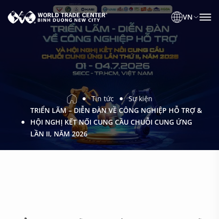
VN
Tin tức
Sự kiện
TRIỂN LÃM – DIỄN ĐÀN VỀ CÔNG NGHIỆP HỖ TRỢ &
HỘI NGHỊ KẾT NỐI CUNG CẦU CHUỖI CUNG ỨNG
LẦN II, NĂM 2026