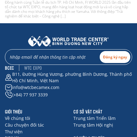
Đồng hành cùng Tuần lễ du lịch TP. Hồ Chí Minh, FI WORLD 2025 lần đầu tiên
tổ chức tại WTC EXPO, mang đến hàng loạt hoạt động mới lạ và vô cùng hấp
dẫn dành cho mọi khách hàng yêu thích xe Yamaha. Với thông điệp “Trải
nghiệm để khác biệt – Công nghệ […]
Đăng ký ngay
BCEC
WTC EXPO
B11, Đường Hùng Vương, phường Bình Dương, Thành phố
Hồ Chí Minh, Việt Nam
info@wtcbecamex.com
(+84) 77 937 3339
GIỚI THIỆU
CƠ SỞ VẬT CHẤT
Về chúng tôi
Trung tâm Triển lãm
Câu chuyện đối tác
Trung tâm Hội nghị
Thư viện