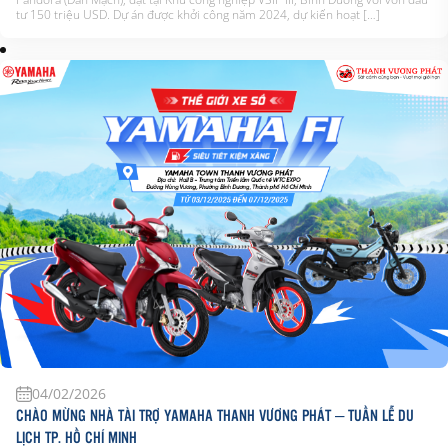
tư 150 triệu USD. Dự án được khởi công năm 2024, dự kiến hoạt […]
04/02/2026
CHÀO MỪNG NHÀ TÀI TRỢ YAMAHA THANH VƯƠNG PHÁT – TUẦN LỄ DU
LỊCH TP. HỒ CHÍ MINH