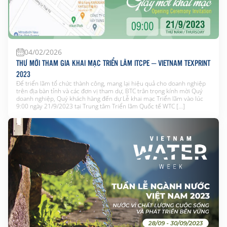
04/02/2026
THƯ MỜI THAM GIA KHAI MẠC TRIỂN LÃM ITCPE – VIETNAM TEXPRINT
2023
Để triển lãm tổ chức thành công, mang lại hiệu quả cho doanh nghiệp
trên địa bàn tỉnh và các đơn vị tham dự, BTC trân trọng kính mời Quý
doanh nghiệp, Quý khách hàng đến dự Lễ khai mạc Triển lãm vào lúc
9:00 ngày 21/9/2023 tại Trung tâm Triển lãm Quốc tế WTC […]