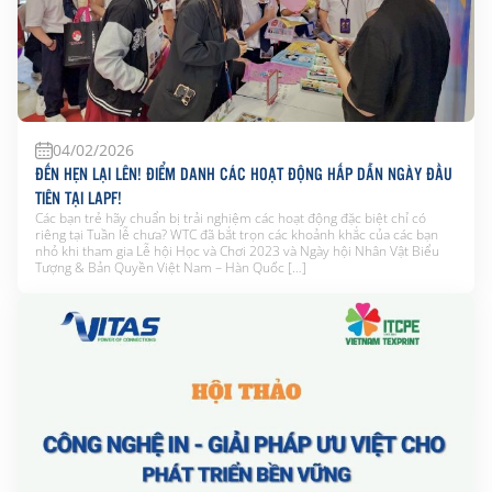
04/02/2026
ĐẾN HẸN LẠI LÊN! ĐIỂM DANH CÁC HOẠT ĐỘNG HẤP DẪN NGÀY ĐẦU
TIÊN TẠI LAPF!
Các bạn trẻ hãy chuẩn bị trải nghiệm các hoạt động đặc biệt chỉ có
riêng tại Tuần lễ chưa? WTC đã bắt trọn các khoảnh khắc của các bạn
nhỏ khi tham gia Lễ hội Học và Chơi 2023 và Ngày hội Nhân Vật Biểu
Tượng & Bản Quyền Việt Nam – Hàn Quốc […]