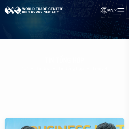
VN
TIN TỔNG HỢP
Tin tức
Tin tổng hợp
Trang 4