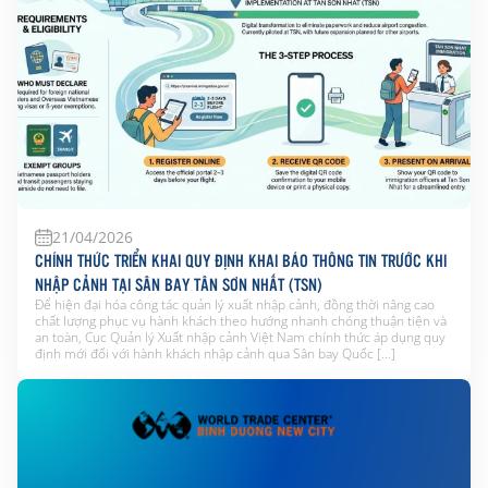
21/04/2026
CHÍNH THỨC TRIỂN KHAI QUY ĐỊNH KHAI BÁO THÔNG TIN TRƯỚC KHI
NHẬP CẢNH TẠI SÂN BAY TÂN SƠN NHẤT (TSN)
Để hiện đại hóa công tác quản lý xuất nhập cảnh, đồng thời nâng cao
chất lượng phục vụ hành khách theo hướng nhanh chóng thuận tiện và
an toàn, Cục Quản lý Xuất nhập cảnh Việt Nam chính thức áp dụng quy
định mới đối với hành khách nhập cảnh qua Sân bay Quốc […]