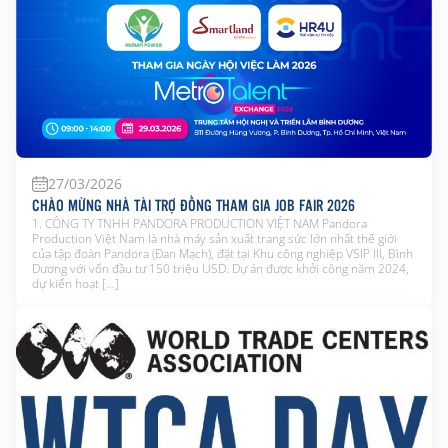
27/03/2026
CHÀO MỪNG NHÀ TÀI TRỢ ĐỒNG THAM GIA JOB FAIR 2026
1. CÔNG TY TNHH PANDORA PRODUCTION VIỆT NAM Pandora
Production Việt Nam là nhà máy sản xuất trang sức lớn nhất thế giới
của tập đoàn Pandora (Đan Mạch), đặt tại Khu công nghiệp VSIP III, Bình
Dương với vốn đầu tư 150 triệu USD. Dự án được khởi công năm 2024,
dự kiến hoạt […]