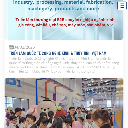
04/02/2026
TRIỂN LÃM QUỐC TẾ CÔNG NGHỆ KÍNH & THỦY TINH VIỆT NAM
Triển lãm Quốc tế Công nghệ Kính & Thủy tinh Việt Nam là triển lãm
quốc tế thường niên về công nghệ kính, thủy tinh, cửa sổ và nhôm hàng
đầu tại Việt Nam sẽ được tổ chức vào ngày 14 – 16/12/2023 tại Trung
tâm Triển Lãm Quốc Tế WTC Expo. Triển lãm thương […]