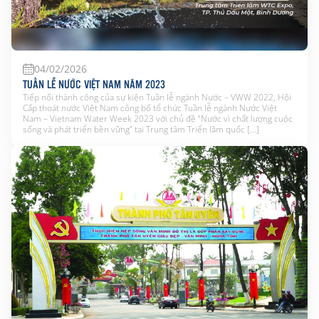
04/02/2026
TUẦN LỄ NƯỚC VIỆT NAM NĂM 2023
Tiếp nối thành công của sự kiện Tuần lễ ngành Nước – VWW 2022, Hội
Cấp thoát nước Việt Nam công bố tổ chức Tuần lễ ngành Nước Việt
Nam – Vietnam Water Week 2023 với chủ đề “Nước vì chất lượng cuộc
sống và phát triển bền vững” tại Trung tâm Triển lãm quốc […]