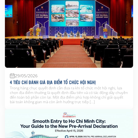
29/05/2026
4 TIÊU CHÍ ĐÁNH GIÁ ĐỊA ĐIỂM TỔ CHỨC HỘI NGHỊ
Trong hàng chục quyết định cần đưa ra khi tổ chức một hội nghị, lựa
chọn địa điểm thường là quyết định đầu tiên và có tác động dây chuyền
đến toàn bộ phần còn lại. Một địa điểm phù hợp không chỉ giải quyết
bài toán không gian mà còn ảnh hưởng trực tiếp […]