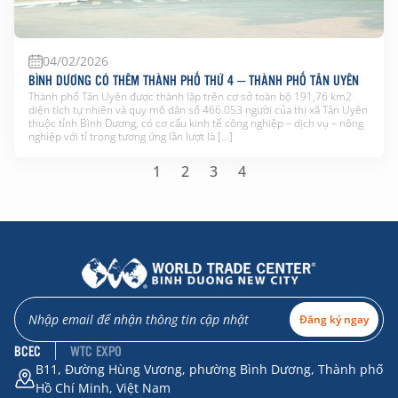
04/02/2026
BÌNH DƯƠNG CÓ THÊM THÀNH PHỐ THỨ 4 – THÀNH PHỐ TÂN UYÊN
Thành phố Tân Uyên được thành lập trên cơ sở toàn bộ 191,76 km2
diện tích tự nhiên và quy mô dân số 466.053 người của thị xã Tân Uyên
thuộc tỉnh Bình Dương, có cơ cấu kinh tế công nghiệp – dịch vụ – nông
nghiệp với tỉ trọng tương ứng lần lượt là […]
1
2
3
4
Đăng ký ngay
BCEC
WTC EXPO
B11, Đường Hùng Vương, phường Bình Dương, Thành phố
Hồ Chí Minh, Việt Nam