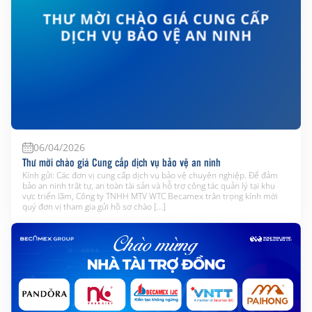
06/04/2026
Thư mời chào giá Cung cấp dịch vụ bảo vệ an ninh
Kính gửi: Các đơn vị cung cấp dịch vụ bảo vệ chuyên nghiệp. Để đảm
bảo an ninh trật tự, an toàn tài sản và hỗ trợ công tác quản lý tại khu
vực triển lãm, Công ty TNHH MTV WTC Becamex trân trọng kính mời
quý đơn vị tham gia gửi hồ sơ chào […]