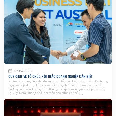
29/05/2026
QUY ĐỊNH VỀ TỔ CHỨC HỘI THẢO DOANH NGHIỆP CẦN BIẾT
Nhiều doanh nghiệp khi lên kế hoạch tổ chức hội thảo thường tập trung
ngay vào địa điểm, diễn giả và nội dung chương trình mà bỏ qua một
bước quan trọng không kém: thủ tục pháp lý và xin giấy phép tổ chức.
Tại Việt Nam, không phải hội thảo nào cũng có thể […]