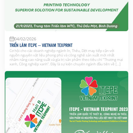
04/02/2026
TRIỂN LÃM ITCPE – VIETNAM TEXPRINT
Cơ hội cho các doanh nghiệp ngành In, Thêu, Dệt may tiếp cận với
nguồn nguyên vật liệu phong phú và công nghệ sản xuất mới nhất
nhằm nâng cao năng suất và gía trị sản phẩm theo tiêu chí “Thương mại
xanh, Công nghiệp xanh”. Đây là sự kiện chuyên ngành đầu tiên về […]