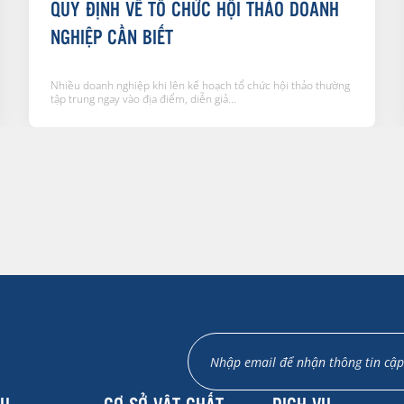
QUY ĐỊNH VỀ TỔ CHỨC HỘI THẢO DOANH
NGHIỆP CẦN BIẾT
Nhiều doanh nghiệp khi lên kế hoạch tổ chức hội thảo thường
tập trung ngay vào địa điểm, diễn giả...