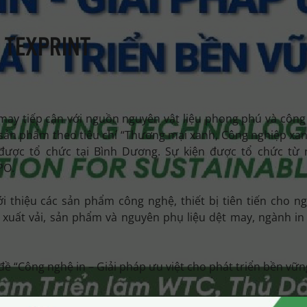
 TEXPRINT
may tiếp cận với nguồn nguyên vật liệu phong phú và công
 sản phẩm theo tiêu chí “Thương mại xanh, Công nghiệp xan
 được tổ chức tại Bình Dương. Sự kiện được tổ chức từ 
PO.
i thiệu các sản phẩm công nghệ, thiết bị tiên tiến cho n
n xuất vải, sản phẩm và nguyên phụ liệu dệt may, ngành in
 đề “Công nghệ in – Giải pháp ưu việt cho phát triển bền vữn