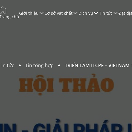
Giới thiệu
Cơ sở vật chất
Dịch vụ
Tin tức
Đặt đị
Trang chủ
úc tiến Thương mại
ào tạo
àn Thương Mại
ội nghị & Triển lãm
Tin tức
Tin tổng hợp
TRIỂN LÃM ITCPE – VIETNAM
ruyền Thông