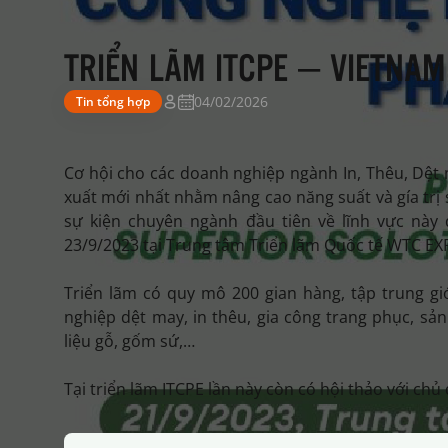
TRIỂN LÃM ITCPE – VIETNAM
04/02/2026
Tin tổng hợp
Cơ hội cho các doanh nghiệp ngành In, Thêu, Dệt 
xuất mới nhất nhằm nâng cao năng suất và gía trị
sự kiện chuyên ngành đầu tiên về lĩnh vực này
23/9/2023 tại Trung tâm Triển lãm Quốc tế WTC EX
Triển lãm có quy mô 200 gian hàng, tập trung giớ
nghiệp dệt may, in thêu, gia công trang phục, sả
liệu gỗ, gốm sứ,…
Tại triển lãm ITCPE lần này còn có hội thảo với chủ