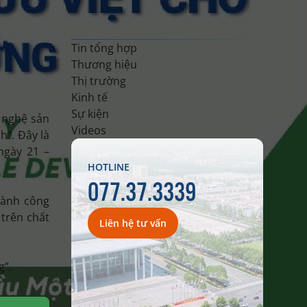
Tin tổng hợp
Thương hiệu
Thị trường
Kinh tế
Sự kiện
 nghệ sản
Videos
h”. Đây là
ngày 21 –
HOTLINE
077.37.3339
gành công
 trên chất
Liên hệ tư vấn
g”.