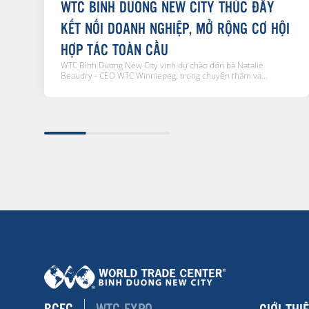
WTC BINH DUONG NEW CITY THÚC ĐẨY
KẾT NỐI DOANH NGHIỆP, MỞ RỘNG CƠ HỘI
HỢP TÁC TOÀN CẦU
WTC Bình Dương New City vinh dự chào đón bà Natalie
Beaudry - CEO WTC Winniepeg, trong chuyến thăm và...
BCEC
WTC EXPO