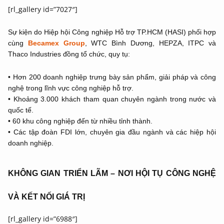
[rl_gallery id=”7027″]
Sự kiện do Hiệp hội Công nghiệp Hỗ trợ TP.HCM (HASI) phối hợp
cùng
Becamex Group
, WTC Bình Dương, HEPZA, ITPC và
Thaco Industries đồng tổ chức, quy tụ:
• Hơn 200 doanh nghiệp trưng bày sản phẩm, giải pháp và công
nghệ trong lĩnh vực công nghiệp hỗ trợ.
• Khoảng 3.000 khách tham quan chuyên ngành trong nước và
quốc tế.
• 60 khu công nghiệp đến từ nhiều tỉnh thành.
• Các tập đoàn FDI lớn, chuyên gia đầu ngành và các hiệp hội
doanh nghiệp.
KHÔNG GIAN TRIỂN LÃM – NƠI HỘI TỤ CÔNG NGHỆ
VÀ KẾT NỐI GIÁ TRỊ
[rl_gallery id=”6988″]