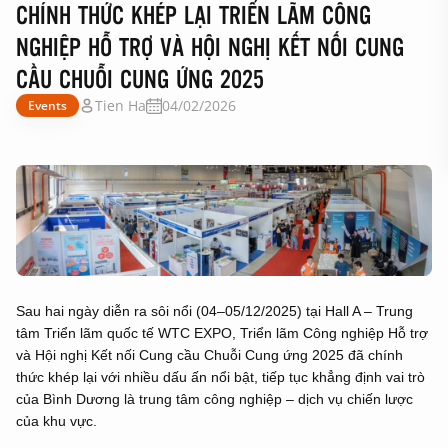
CHÍNH THỨC KHÉP LẠI TRIỂN LÃM CÔNG
NGHIỆP HỖ TRỢ VÀ HỘI NGHỊ KẾT NỐI CUNG
CẦU CHUỖI CUNG ỨNG 2025
Tien Ha
04/02/2026
Events
Sau hai ngày diễn ra sôi nổi (04–05/12/2025) tại Hall A – Trung
tâm Triển lãm quốc tế WTC EXPO, Triển lãm Công nghiệp Hỗ trợ
và Hội nghị Kết nối Cung cầu Chuỗi Cung ứng 2025 đã chính
thức khép lại với nhiều dấu ấn nổi bật, tiếp tục khẳng định vai trò
của Bình Dương là trung tâm công nghiệp – dịch vụ chiến lược
của khu vực.