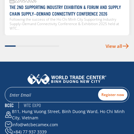
22/05/2026
THE 2ND SUPPORTING INDUSTRY EXHIBITION & FORUM AND SUPPLY
CHAIN SUPPLY–DEMAND CONNECTIVITY CONFERENCE 2026
Following the success of the Ho Chi Minh City Supporting Industry
Supply–Demand Connectivity Conference & Exhibition 2025 held at
WTC...
View all
Register now
BCEC
WTC EXPO
B11, Hung Vuong Street, Binh Duong Ward, Ho Chi Minh
City, Vietnam
info@wtcbecamex.com
(+84) 77 937 3339