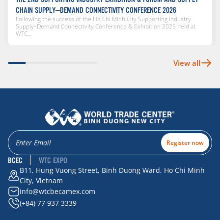
CHAIN SUPPLY–DEMAND CONNECTIVITY CONFERENCE 2026
Following the success of the Ho Chi Minh City Supporting Industry
Supply–Demand Connectivity Conference & Exhibition 2025 held at
WTC...
View all
Register now
BCEC
WTC EXPO
B11, Hung Vuong Street, Binh Duong Ward, Ho Chi Minh
City, Vietnam
info@wtcbecamex.com
(+84) 77 937 3339