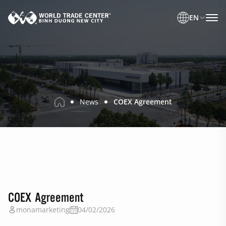
EN
News
COEX Agreement
COEX Agreement
monamarketing
04/02/2026