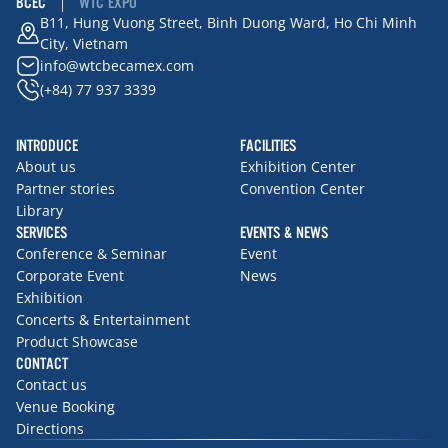
BCEC
WTC EXPO
B11, Hung Vuong Street, Binh Duong Ward, Ho Chi Minh
City, Vietnam
info@wtcbecamex.com
(+84) 77 937 3339
INTRODUCE
FACILITIES
About us
Exhibition Center
Partner stories
Convention Center
Library
SERVICES
EVENTS & NEWS
Conference & Seminar
Event
Corporate Event
News
Exhibition
Concerts & Entertainment
Product Showcase
CONTACT
Contact us
Venue Booking
Directions