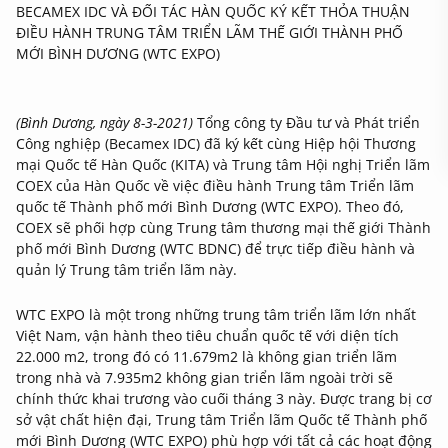
BECAMEX IDC VÀ ĐỐI TÁC HÀN QUỐC KÝ KẾT THỎA THUẬN
ĐIỀU HÀNH TRUNG TÂM TRIỂN LÃM THẾ GIỚI THÀNH PHỐ
MỚI BÌNH DƯƠNG (WTC EXPO)
(Bình Dương, ngày 8-3-2021)
Tổng công ty Đầu tư và Phát triển
Công nghiệp (Becamex IDC) đã ký kết cùng Hiệp hội Thương
mại Quốc tế Hàn Quốc (KITA) và Trung tâm Hội nghị Triển lãm
COEX của Hàn Quốc về việc điều hành Trung tâm Triển lãm
quốc tế Thành phố mới Bình Dương (WTC EXPO). Theo đó,
COEX sẽ phối hợp cùng Trung tâm thương mại thế giới Thành
phố mới Bình Dương (WTC BDNC) để trực tiếp điều hành và
quản lý Trung tâm triển lãm này.
WTC EXPO là một trong những trung tâm triển lãm lớn nhất
Việt Nam, vận hành theo tiêu chuẩn quốc tế với diện tích
22.000 m2, trong đó có 11.679m2 là không gian triển lãm
trong nhà và 7.935m2 không gian triển lãm ngoài trời sẽ
chính thức khai trương vào cuối tháng 3 này. Được trang bị cơ
sở vật chất hiện đại, Trung tâm Triển lãm Quốc tế Thành phố
mới Bình Dương (WTC EXPO) phù hợp với tất cả các hoạt động