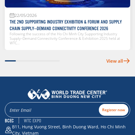
22/05/2026
THE 2ND SUPPORTING INDUSTRY EXHIBITION & FORUM AND SUPPLY
CHAIN SUPPLY–DEMAND CONNECTIVITY CONFERENCE 2026
Following the success of the Ho Chi Minh City Supporting Industry
Supply–Demand Connectivity Conference & Exhibition 2025 held at
WTC...
View all
Register now
BCEC
WTC EXPO
B11, Hung Vuong Street, Binh Duong Ward, Ho Chi Minh
City, Vietnam