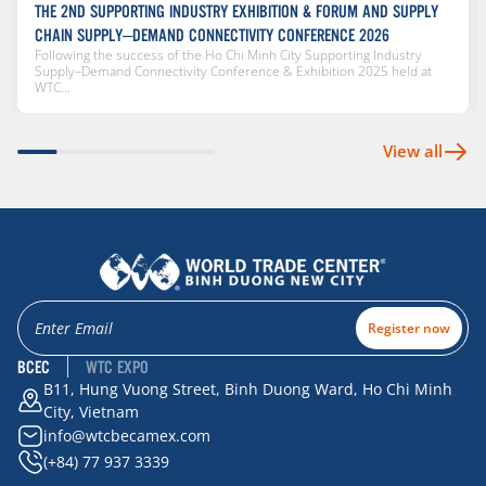
THE 2ND SUPPORTING INDUSTRY EXHIBITION & FORUM AND SUPPLY
CHAIN SUPPLY–DEMAND CONNECTIVITY CONFERENCE 2026
Following the success of the Ho Chi Minh City Supporting Industry
Supply–Demand Connectivity Conference & Exhibition 2025 held at
WTC...
View all
Register now
BCEC
WTC EXPO
B11, Hung Vuong Street, Binh Duong Ward, Ho Chi Minh
City, Vietnam
info@wtcbecamex.com
(+84) 77 937 3339