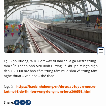
Tại Bình Dương, WTC Gateway tự hào sẽ là ga Metro trung
tâm của Thành phố Mới Bình Dương, là khu phức hợp diện
tích 168.000 m2 bao gồm trung tâm mua sắm và trung tâm
nghệ thuật – văn hóa – thể thao.
Nguồn:
https://baobinhduong.vn/de-xuat-tuyen-metro-
ket-noi-3-do-thi-lon-vung-dong-nam-bo-a300558.html
Share: