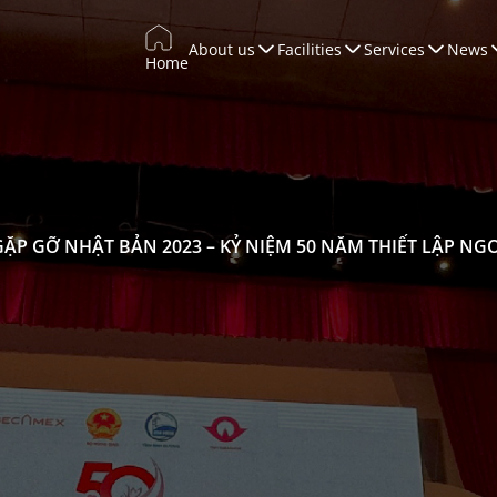
About us
Facilities
Services
News
Home
Trade Promotion
Training & Development
WTCCONNECT
Conferences & Exhibitions
GẶP GỠ NHẬT BẢN 2023 – KỶ NIỆM 50 NĂM THIẾT LẬP NG
Marketing