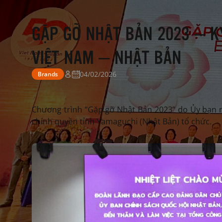
GẶP GỠ NHẬT BẢN 2023 – KỶ
VIỆT NAM – NHẬT BẢN
04/02/2026
Brands
Chương trình “Gặp gỡ Nhật Bản 2023” do Ủy ban 
chính quyền tỉnh Yamaguchi (Nhật Bản) tổ chức.