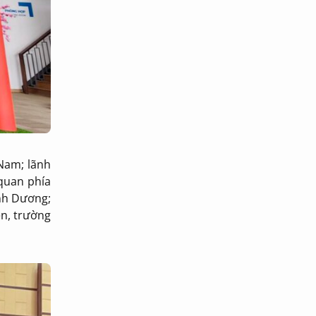
Nam; lãnh
quan phía
ình Dương;
ện, trường