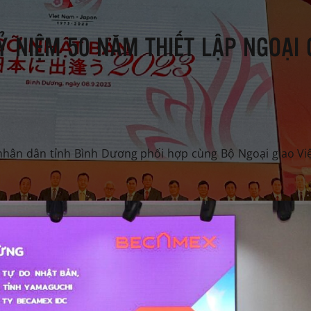
 NIỆM 50 NĂM THIẾT LẬP NGOẠI 
nhân dân tỉnh Bình Dương phối hợp cùng Bộ Ngoại giao Vi