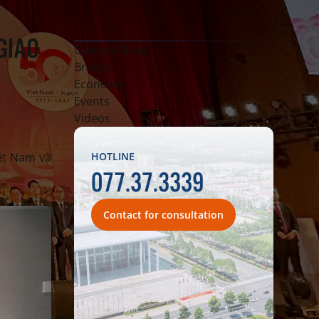
GIAO
General News
Brands
Economy
Events
Videos
ệt Nam và
HOTLINE
077.37.3339
Contact for consultation