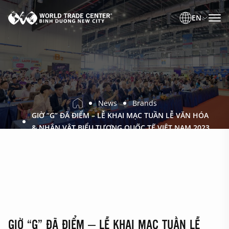
EN
News
Brands
GIỜ “G” ĐÃ ĐIỂM – LỄ KHAI MẠC TUẦN LỄ VĂN HÓA
& NHÂN VẬT BIỂU TƯỢNG QUỐC TẾ VIỆT NAM 2023
GIỜ “G” ĐÃ ĐIỂM – LỄ KHAI MẠC TUẦN LỄ