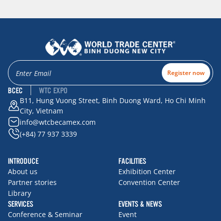
Register now
BCEC
WTC EXPO
B11, Hung Vuong Street, Binh Duong Ward, Ho Chi Minh
City, Vietnam
info@wtcbecamex.com
(+84) 77 937 3339
INTRODUCE
FACILITIES
About us
Exhibition Center
Partner stories
Convention Center
Library
SERVICES
EVENTS & NEWS
Conference & Seminar
Event