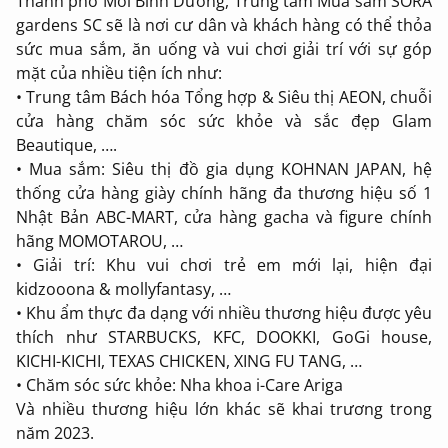
Thành phố Mới Bình Dương, Trung tâm Mua sắm SORA
gardens SC sẽ là nơi cư dân và khách hàng có thể thỏa
sức mua sắm, ăn uống và vui chơi giải trí với sự góp
mặt của nhiều tiện ích như:
• Trung tâm Bách hóa Tổng hợp & Siêu thị AEON, chuỗi
cửa hàng chăm sóc sức khỏe và sắc đẹp Glam
Beautique, ….
• Mua sắm: Siêu thị đồ gia dụng KOHNAN JAPAN, hệ
thống cửa hàng giày chính hãng đa thương hiệu số 1
Nhật Bản ABC-MART, cửa hàng gacha và figure chính
hãng MOMOTAROU, …
• Giải trí: Khu vui chơi trẻ em mới lại, hiện đại
kidzooona & mollyfantasy, …
• Khu ẩm thực đa dạng với nhiều thương hiệu được yêu
thích như STARBUCKS, KFC, DOOKKI, GoGi house,
KICHI-KICHI, TEXAS CHICKEN, XING FU TANG, …
• Chăm sóc sức khỏe: Nha khoa i-Care Ariga
Và nhiều thương hiệu lớn khác sẽ khai trương trong
năm 2023.