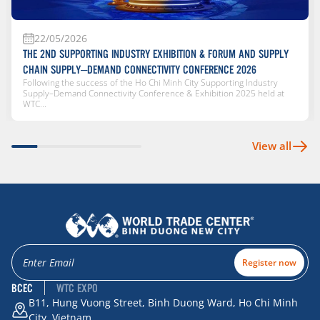
22/05/2026
THE 2ND SUPPORTING INDUSTRY EXHIBITION & FORUM AND SUPPLY
CHAIN SUPPLY–DEMAND CONNECTIVITY CONFERENCE 2026
Following the success of the Ho Chi Minh City Supporting Industry
Supply–Demand Connectivity Conference & Exhibition 2025 held at
WTC...
View all
Register now
BCEC
WTC EXPO
B11, Hung Vuong Street, Binh Duong Ward, Ho Chi Minh
City, Vietnam