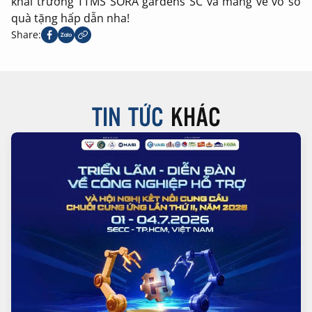
khai trương TTMS SORA gardens SC và mang về vô số
quà tặng hấp dẫn nha!
Share:
TIN TỨC
KHÁC