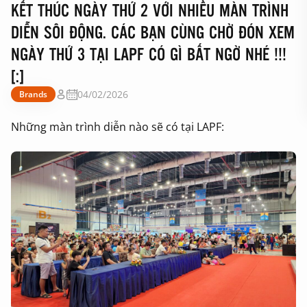
KẾT THÚC NGÀY THỨ 2 VỚI NHIỀU MÀN TRÌNH
DIỄN SÔI ĐỘNG. CÁC BẠN CÙNG CHỜ ĐÓN XEM
NGÀY THỨ 3 TẠI LAPF CÓ GÌ BẤT NGỜ NHÉ !!!
[:]
04/02/2026
Brands
Những màn trình diễn nào sẽ có tại LAPF: