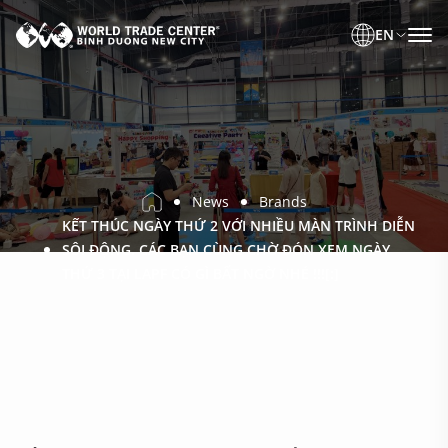
EN
News
Brands
KẾT THÚC NGÀY THỨ 2 VỚI NHIỀU MÀN TRÌNH DIỄN
SÔI ĐỘNG. CÁC BẠN CÙNG CHỜ ĐÓN XEM NGÀY
THỨ 3 TẠI LAPF CÓ GÌ BẤT NGỜ NHÉ !!![:]