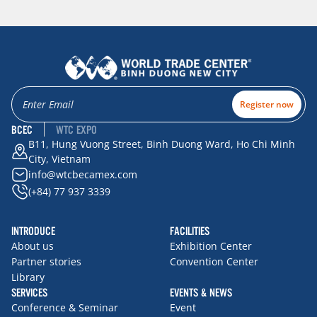
Register now
BCEC
WTC EXPO
B11, Hung Vuong Street, Binh Duong Ward, Ho Chi Minh
City, Vietnam
info@wtcbecamex.com
(+84) 77 937 3339
INTRODUCE
FACILITIES
About us
Exhibition Center
Partner stories
Convention Center
Library
SERVICES
EVENTS & NEWS
Conference & Seminar
Event