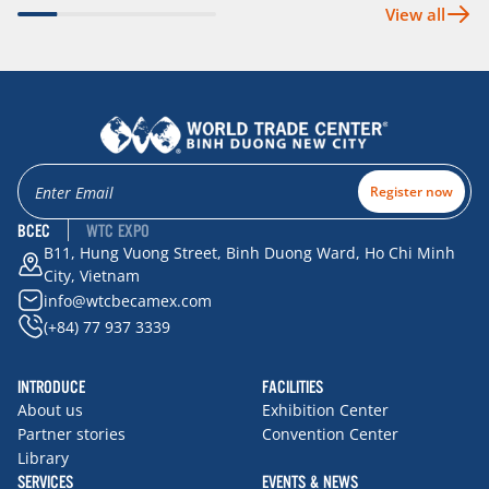
View all
Register now
BCEC
WTC EXPO
B11, Hung Vuong Street, Binh Duong Ward, Ho Chi Minh
City, Vietnam
info@wtcbecamex.com
(+84) 77 937 3339
INTRODUCE
FACILITIES
About us
Exhibition Center
Partner stories
Convention Center
Library
SERVICES
EVENTS & NEWS