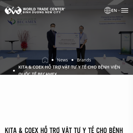
EN
News
Brands
KITA & COEX HỖ TRỢ VẬT TƯ Y TẾ CHO BỆNH VIỆN
QUỐC TẾ BECAMEX
KITA & COEX HỖ TRỢ VẬT TƯ Y TẾ CHO BỆNH