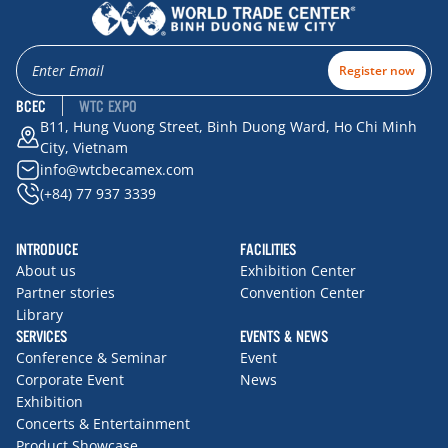
Register now
BCEC
WTC EXPO
B11, Hung Vuong Street, Binh Duong Ward, Ho Chi Minh
City, Vietnam
info@wtcbecamex.com
(+84) 77 937 3339
INTRODUCE
FACILITIES
About us
Exhibition Center
Partner stories
Convention Center
Library
SERVICES
EVENTS & NEWS
Conference & Seminar
Event
Corporate Event
News
Exhibition
Concerts & Entertainment
Product Showcase