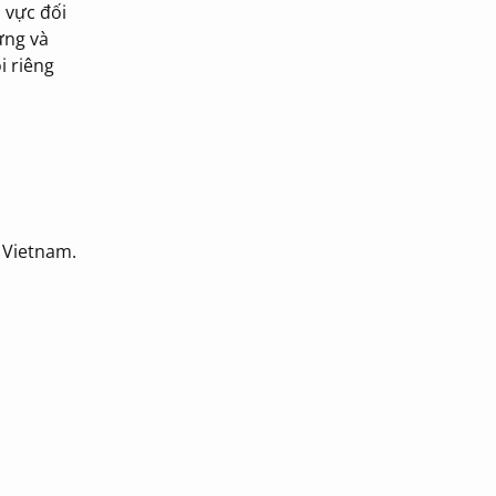
h vực đối
ựng và
i riêng
 Vietnam.