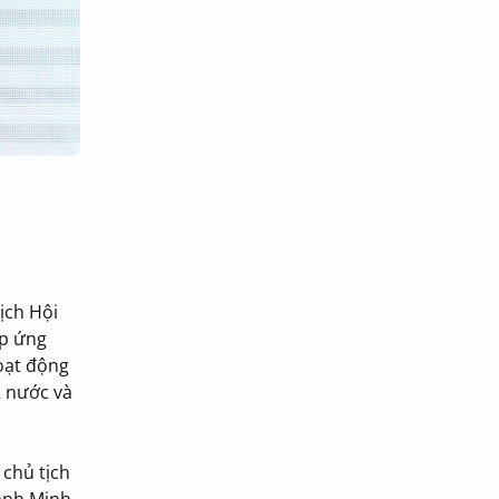
ịch Hội
áp ứng
oạt động
2 nước và
chủ tịch
ạnh Minh