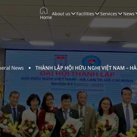
About us
Facilities
Services
News
Home
Trade Promotion
Training & Development
WTCCONNECT
Conferences & Exhibitions
eral News
THÀNH LẬP HỘI HỮU NGHỊ VIỆT NAM – HÀ
Marketing