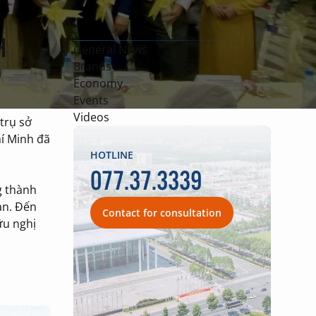
H
General News
Brands
Economy
Events
Videos
trụ sở
hí Minh đã
HOTLINE
077.37.3339
g thành
an. Đến
Contact for consultation
ữu nghị