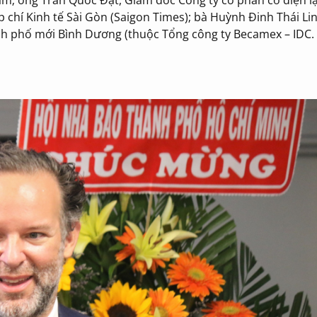
chí Kinh tế Sài Gòn (Saigon Times); bà Huỳnh Đinh Thái Li
nh phố mới Bình Dương (thuộc Tổng công ty Becamex – IDC.