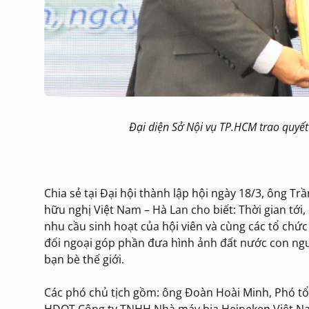
Đại diện Sở Nội vụ TP.HCM trao quyế
Chia sẻ tại Đại hội thành lập hội ngày 18/3, ông T
hữu nghị Việt Nam – Hà Lan cho biết: Thời gian tới
nhu cầu sinh hoạt của hội viên và cùng các tổ ch
đối ngoại góp phần đưa hình ảnh đất nước con ngư
bạn bè thế giới.
Các phó chủ tịch gồm: ông Đoàn Hoài Minh, Phó tổ
HĐQT Công ty TNHH Nhà máy bia Heineken Việt Nam