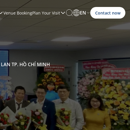
EN
Venue Booking
Plan Your Visit
Contact now
 LAN TP. HỒ CHÍ MINH
View all
View all
View all
View all
View all