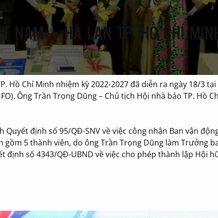
ỆT NAM – HÀ LAN TP. HỒ CHÍ MIN
P. Hồ Chí Minh nhiệm kỳ 2022-2027 đã diễn ra ngày 18/3 tại 
UFO). Ông Trần Trọng Dũng – Chủ tịch Hội nhà báo TP. Hồ C
h Quyết định số 95/QĐ-SNV về việc công nhận Ban vận độn
nh gồm 5 thành viên, do ông Trần Trọng Dũng làm Trưởng b
ết định số 4343/QĐ-UBND về việc cho phép thành lập Hội h