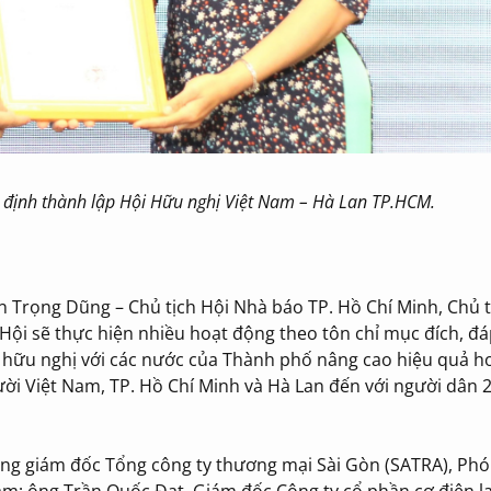
t định thành lập Hội Hữu nghị Việt Nam – Hà Lan TP.HCM.
rần Trọng Dũng – Chủ tịch Hội Nhà báo TP. Hồ Chí Minh, Chủ t
, Hội sẽ thực hiện nhiều hoạt động theo tôn chỉ mục đích, đ
ức hữu nghị với các nước của Thành phố nâng cao hiệu quả h
ời Việt Nam, TP. Hồ Chí Minh và Hà Lan đến với người dân 
ng giám đốc Tổng công ty thương mại Sài Gòn (SATRA), Phó 
; ông Trần Quốc Đạt, Giám đốc Công ty cổ phần cơ điện l