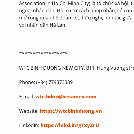
Association in Ho Chi Minh City) là tổ chức xã hội,
ngoại nhân dân. Hội có tư cách pháp nhân, có con 
mở rộng quan hệ đoàn kết, hữu nghị, hợp tác giữa
với nhân dân Hà Lan.
******************
WTC BINH DUONG NEW CITY, B11, Hung Vuong stree
Phone: (+84) 779373339
E-mail:
wtc-bdnc@becamex.com
Website:
https://wtcbinhduong.vn
LinkedIn:
https://lnkd.in/gTxyZrU