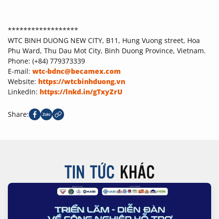
******************
WTC BINH DUONG NEW CITY, B11, Hung Vuong street, Hoa
Phu Ward, Thu Dau Mot City, Binh Duong Province, Vietnam.
Phone: (+84) 779373339
E-mail:
wtc-bdnc@becamex.com
Website:
https://wtcbinhduong.vn
LinkedIn:
https://lnkd.in/gTxyZrU
Share:
TIN TỨC
KHÁC