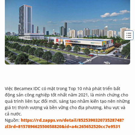
Việc Becamex IDC có mặt trong Top 10 nhà phát triển bất
động sản công nghiệp tốt nhất năm 2021, là minh chứng cho
quá trình liên tục đổi mới, sáng tạo nhằm kiến tạo nên những
giá trị thịnh vượng và bền vững cho địa phương, khu vực và
cả nước.
Nguồn:
https://rd.zapps.vn/detail/852539032073528748?
zl3rd=815789662550058820&id=a4c265652520cc7e9531