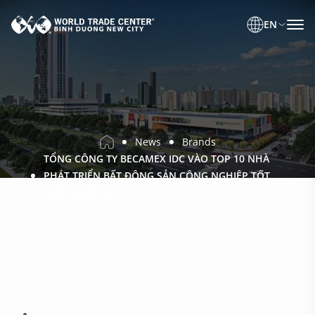
EN
News
Brands
TỔNG CÔNG TY BECAMEX IDC VÀO TOP 10 NHÀ
PHÁT TRIỂN BẤT ĐỘNG SẢN CÔNG NGHIỆP TỐT
NHẤT NĂM 2021