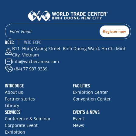
Register now
BCEC
WTC EXPO
B11, Hung Vuong Street, Binh Duong Ward, Ho Chi Minh
City, Vietnam
info@wtcbecamex.com
(+84) 77 937 3339
INTRODUCE
FACILITIES
About us
Exhibition Center
Partner stories
Convention Center
Library
SERVICES
EVENTS & NEWS
Conference & Seminar
Event
Corporate Event
News
Exhibition