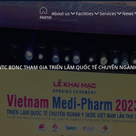
About us
Facilities
Services
News
Home
Trade Promotion
Training & Development
WTCCONNECT
Conferences & Exhibitions
TC BDNC THAM GIA TRIỂN LÃM QUỐC TẾ CHUYÊN NGÀNH
Marketing