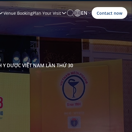
EN
Venue Booking
Plan Your Visit
Contact now
 Y DƯỢC VIỆT NAM LẦN THỨ 30
View all
View all
View all
View all
View all