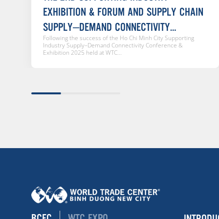
EXHIBITION & FORUM AND SUPPLY CHAIN
SUPPLY–DEMAND CONNECTIVITY
Following the success of the Ho Chi Minh City Supporting
CONFERENCE 2026
Industry Supply–Demand Connectivity Conference &
Exhibition 2025 held at WTC...
BCEC
WTC EXPO
INTRODU