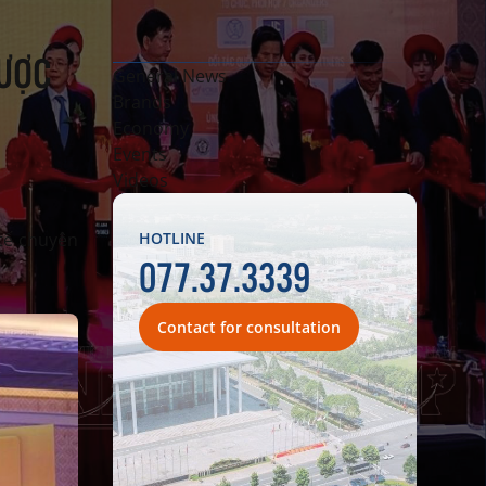
ƯỢC
General News
Brands
Economy
Events
Videos
tế chuyên
HOTLINE
077.37.3339
Contact for consultation