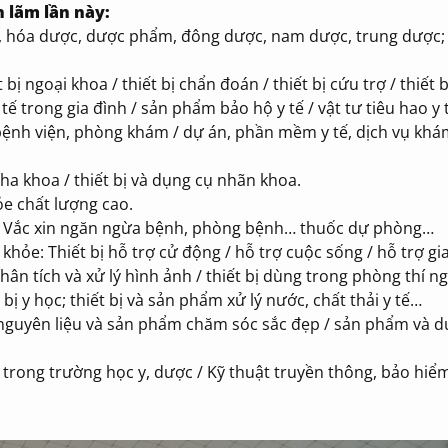
n lãm lần này:
, hóa dược, dược phẩm, đông dược, nam dược, trung dược
 bị ngoại khoa / thiết bị chẩn đoán / thiết bị cứu trợ / thiết bị
 tế trong gia đình / sản phẩm bảo hộ y tế / vật tư tiêu hao y
t bệnh viện, phòng khám / dự án, phần mềm y tế, dịch vụ kh
ha khoa / thiết bị và dụng cụ nhãn khoa.
hỏe chất lượng cao.
… Vắc xin ngăn ngừa bệnh, phòng bệnh… thuốc dự phòng…
khỏe: Thiết bị hỗ trợ cử động / hỗ trợ cuộc sống / hỗ trợ gi
 phân tích và xử lý hình ảnh / thiết bị dùng trong phòng thí n
bị y học; thiết bị và sản phẩm xử lý nước, chất thải y tế…
/ nguyên liệu và sản phẩm chăm sóc sắc đẹp / sản phẩm và d
 trong trường học y, dược / Kỹ thuật truyền thông, bảo hiể