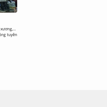
p xương,…
ộng tuyên