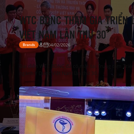
WTC BDNC THAM GIA TRIỂN 
VIỆT NAM LẦN THỨ 30
04/02/2026
Brands
Đại diện WTC BDNC đã có mặt tại Trung tâm Triển
ngành Y Dược Việt Nam lần thứ 30.