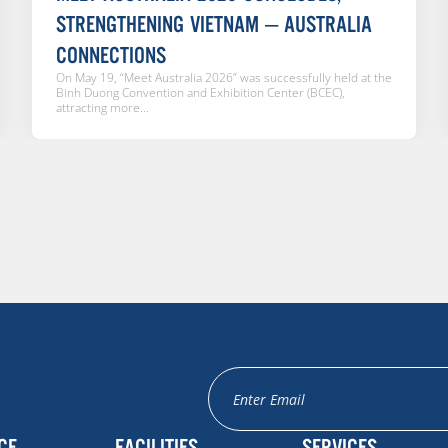
STRENGTHENING VIETNAM – AUSTRALIA
CONNECTIONS
On May 19, “Meet Australia 2026” was successfully held at the
Binh Duong Convention and Exhibition Center (BCEC),
attracting more...
CE
FACILITIES
SERVICES