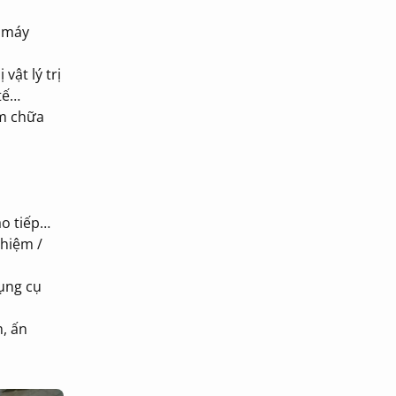
; máy
 vật lý trị
 tế…
ám chữa
ao tiếp…
ghiệm /
ụng cụ
m, ấn