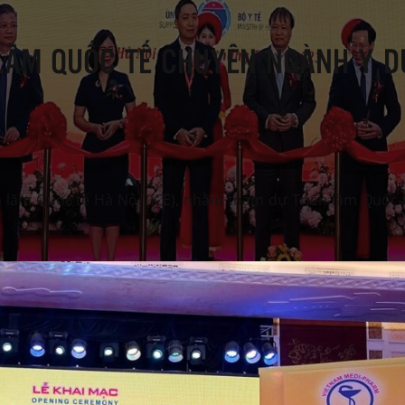
LÃM QUỐC TẾ CHUYÊN NGÀNH Y D
 lãm Quốc tế Hà Nội (ICE), nhằm tham dự Triển lãm Quốc 