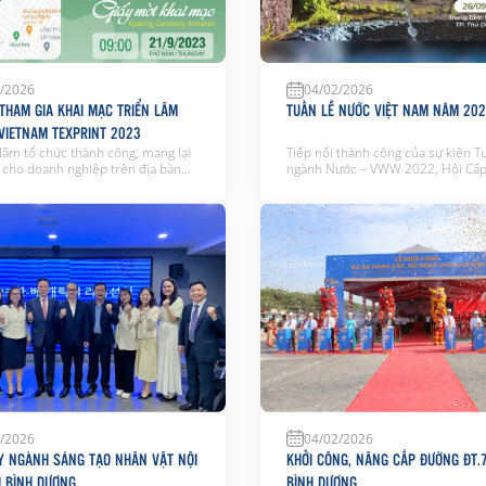
/2026
04/02/2026
 THAM GIA KHAI MẠC TRIỂN LÃM
TUẦN LỄ NƯỚC VIỆT NAM NĂM 20
 VIETNAM TEXPRINT 2023
 lãm tổ chức thành công, mang lại
Tiếp nối thành công của sự kiện T
 cho doanh nghiệp trên địa bàn
ngành Nước – VWW 2022, Hội Cấp
các đơn vị tham dự, BTC trân trọng
nước Việt Nam công bố tổ chức Tu
 Quý doanh nghiệp, Quý khách
ngành Nước Việt Nam – Vietnam 
 dự Lễ khai mạc Triển lãm vào lúc
Week 2023 với chủ đề “Nước vì ch
y 21/9/2023 tại Trung tâm Triển
cuộc sống và phát triển bền vững” 
 tế WTC […]
Trung tâm Triển lãm quốc […]
/2026
04/02/2026
Y NGÀNH SÁNG TẠO NHÂN VẬT NỘI
KHỞI CÔNG, NÂNG CẤP ĐƯỜNG ĐT.7
I BÌNH DƯƠNG
BÌNH DƯƠNG