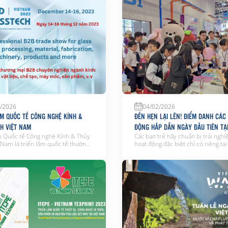
h Việt Nam chính thức áp dụng
WTC Becamex trân trọng kính mờ
 mới đối với hành khách nhập
vị tham gia gửi hồ sơ chào […]
 Sân bay Quốc […]
/2026
04/02/2026
ÃM QUỐC TẾ CÔNG NGHỆ KÍNH &
ĐẾN HẸN LẠI LÊN! ĐIỂM DANH CÁC
NH VIỆT NAM
ĐỘNG HẤP DẪN NGÀY ĐẦU TIÊN TẠI
m Quốc tế Công nghệ Kính & Thủy
Các bạn trẻ hãy chuẩn bị trải ngh
t Nam là triển lãm quốc tế thường
hoạt động đặc biệt chỉ có riêng tại
công nghệ kính, thủy tinh, cửa sổ
chưa? WTC đã bắt trọn các khoảnh
hàng đầu tại Việt Nam sẽ được tổ
của các bạn nhỏ khi tham gia Lễ h
 ngày 14 – 16/12/2023 tại Trung
Chơi 2023 và Ngày hội Nhân Vật B
n Lãm Quốc Tế WTC Expo. Triển
Tượng & Bản Quyền Việt Nam – 
ng […]
[…]