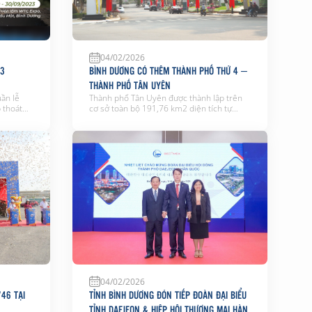
04/02/2026
23
BÌNH DƯƠNG CÓ THÊM THÀNH PHỐ THỨ 4 –
THÀNH PHỐ TÂN UYÊN
uần lễ
Thành phố Tân Uyên được thành lập trên
 thoát
cơ sở toàn bộ 191,76 km2 diện tích tự
ần lễ
nhiên và quy mô dân số 466.053 người của
Water
thị xã Tân Uyên thuộc tỉnh Bình Dương, có
ất lượng
cơ cấu kinh tế công nghiệp – dịch vụ –
tại
nông nghiệp với tỉ trọng tương ứng lần lượt
là […]
04/02/2026
46 TẠI
TỈNH BÌNH DƯƠNG ĐÓN TIẾP ĐOÀN ĐẠI BIỂU
TỈNH DAEJEON & HIỆP HỘI THƯƠNG MẠI HÀN