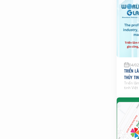
nhập cản
quy định
cảnh qua
04/02
TRIỂN L
THỦY TI
Triển lã
tinh Việ
niên về 
và nhôm 
chức vào
tâm Triể
lãm thươ