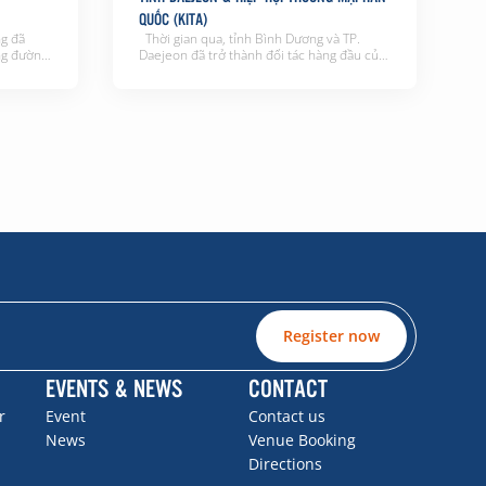
QUỐC (KITA)
g đã
Thời gian qua, tỉnh Bình Dương và TP.
ng đường
Daejeon đã trở thành đối tác hàng đầu của
(huyện
nhau, sự tin cậy, gắn kết giữa hai địa
a (thị xã
phương cũng không ngừng được củng cố.
n đầu tư
Đồng thời trên cơ sở mối quan hệ hợp tác
nh Bình
hữu nghị tốt đẹp giữa hai địa phương trong
suốt thời […]
Register now
EVENTS & NEWS
CONTACT
r
Event
Contact us
News
Venue Booking
Directions