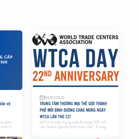
04/02/2026
 bảo vệ
TRUNG TÂM THƯƠNG MẠI THẾ GIỚI THÀNH
PHỐ MỚI BÌNH DƯƠNG CHÀO MỪNG NGÀY
WTCA LẦN THỨ 22!
 vụ bảo
WTCA là một mạng lưới đa dạng “Kết nối
ninh trật
các doanh nghiệp trên toàn cầu”. Trung
tác quản
tâm Thương mại Thế giới Thành phố Mới
 TNHH MTV
Bình Dương kỷ niệm 22 năm Ngày WTCA