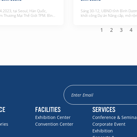
4.2023, tại Seoul, Hàn Quốc,
Sáng 30-12, UBND tỉnh Bình Dươn
m Thương Mại Thế Giới TPM. Bình
khởi công Dự án Nâng cấp, mở rộ
WTC BDNC) gặp gỡ Hiệp Hội Nhân
ĐT.746 đoạn từ ngã ba Tân Thành 
áng tạo nội dung Hàn Quốc
Bắc Tân Uyên) đến ngã ba Hội Nghĩ
để thảo luận hướng tới triển khai
Tân Uyên). Theo Ban Quản lý dự á
1
2
3
4
văn hóa & Nhân vật biểu tượng
xây dựng công trình giao thông tỉ
Việt Nam – Hàn Quốc 2023” […]
Dương- đơn vị […]
CE
FACILITIES
SERVICES
Exhibition Center
Conference & Semina
ories
Convention Center
Corporate Event
Exhibition