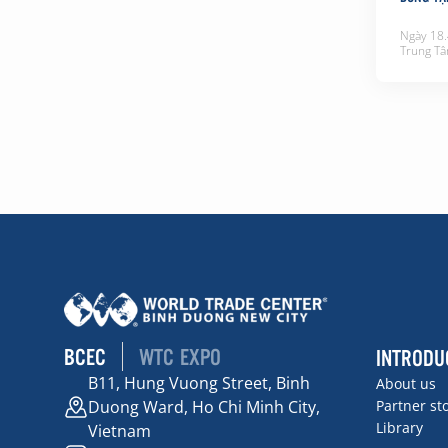
Ngày 18.
Trung Tâ
Dương (
Vật và s
(KOCCA) 
“Lễ hội 
quốc tế 
BCEC
WTC EXPO
INTRODU
B11, Hung Vuong Street, Binh
About us
Duong Ward, Ho Chi Minh City,
Partner st
Library
Vietnam