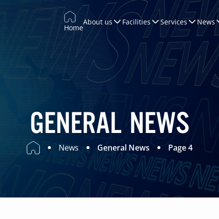
About us
Facilities
Services
News
Home
Trade Promotion
Training & Development
WTCCONNECT
Conferences & Exhibitions
GENERAL NEWS
Marketing
News
General News
Page 4