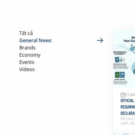
Tất cả
General News
Brands
Economy
Events
Videos
21/04
OFFICIA
REQUIRI
DECLARA
Để hiện 
(TSN)
cảnh, đồ
vụ hành 
thuận ti