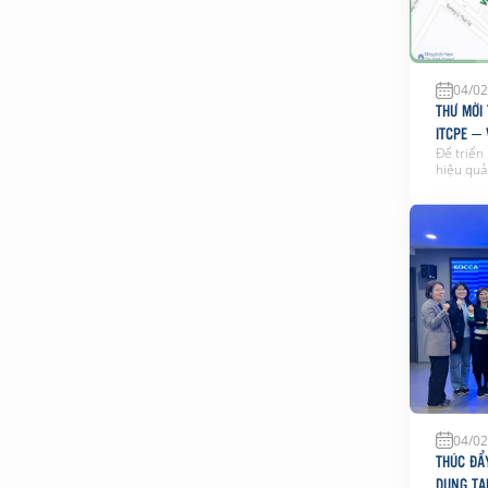
04/02
THƯ MỜI
ITCPE –
Để triển
hiệu quả
tỉnh và 
kính mời
hàng đến
9:00 ngà
lãm Quốc
04/02
THÚC ĐẨ
DUNG TẠ