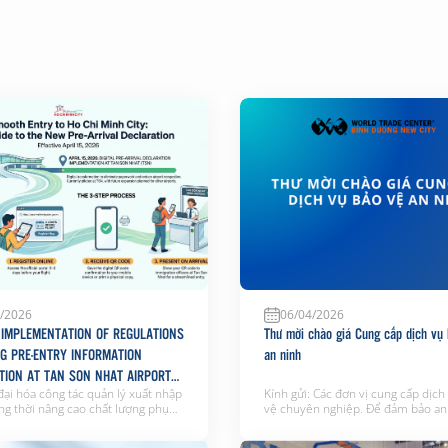
/2026
06/04/2026
L IMPLEMENTATION OF REGULATIONS
Thư mời chào giá Cung cấp dịch vụ
NG PRE-ENTRY INFORMATION
an ninh
TION AT TAN SON NHAT AIRPORT
đại hóa công tác quản lý xuất nhập
Kính gửi: Các đơn vị cung cấp dịch
ng thời nâng cao chất lượng phục
vệ chuyên nghiệp. Để đảm bảo an 
khách theo hướng nhanh chóng
tự, an toàn tài sản và hỗ trợ công 
ện và an toàn, Cục Quản lý Xuất
lý tại khu vực triển lãm, Công ty