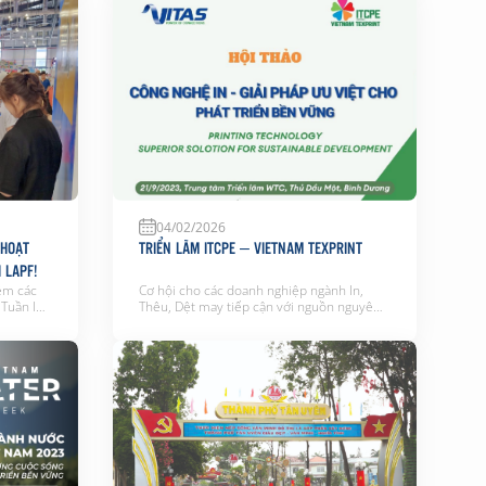
i quý đơn
(12/6)! Tại WTC Bình Dương New City,
chúng tôi thúc đẩy tăng trưởng và kết nối
toàn cầu bằng cách cung cấp các […]
04/02/2026
 HOẠT
TRIỂN LÃM ITCPE – VIETNAM TEXPRINT
 LAPF!
iệm các
Cơ hội cho các doanh nghiệp ngành In,
 Tuần lễ
Thêu, Dệt may tiếp cận với nguồn nguyên
 khắc
vật liệu phong phú và công nghệ sản xuất
ội Học và
mới nhất nhằm nâng cao năng suất và gía
iểu
trị sản phẩm theo tiêu chí “Thương mại
Hàn Quốc
xanh, Công nghiệp xanh”. Đây là sự kiện
chuyên ngành đầu tiên về […]