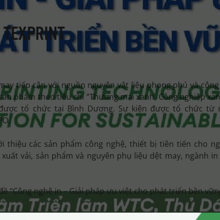
 TEXPRINT
may tiếp cận với nguồn nguyên vật liệu phong phú và công
 sản phẩm theo tiêu chí “Thương mại xanh, Công nghiệp xan
 được tổ chức tại Bình Dương. Sự kiện được tổ chức từ 
PO.
i thiệu các sản phẩm công nghệ, thiết bị tiên tiến cho n
n xuất vải, sản phẩm và nguyên phụ liệu dệt may, ngành in
 đề “Công nghệ in – Giải pháp ưu việt cho phát triển bền vữn