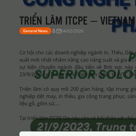
TRIỂN LÃM ITCPE – VIETNAM
04/02/2026
General News
Cơ hội cho các doanh nghiệp ngành In, Thêu, Dệt 
xuất mới nhất nhằm nâng cao năng suất và gía trị
sự kiện chuyên ngành đầu tiên về lĩnh vực này
23/9/2023 tại Trung tâm Triển lãm Quốc tế WTC EX
Triển lãm có quy mô 200 gian hàng, tập trung giớ
nghiệp dệt may, in thêu, gia công trang phục, sả
liệu gỗ, gốm sứ,…
Tại triển lãm ITCPE lần này còn có hội thảo với chủ