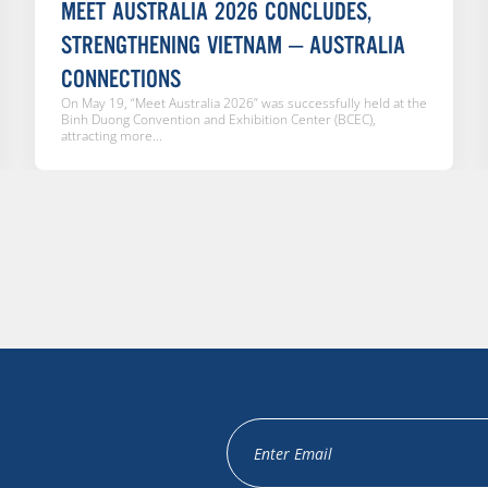
MEET AUSTRALIA 2026 CONCLUDES,
STRENGTHENING VIETNAM – AUSTRALIA
CONNECTIONS
On May 19, “Meet Australia 2026” was successfully held at the
Binh Duong Convention and Exhibition Center (BCEC),
attracting more...