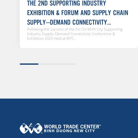
THE 2ND SUPPORTING INDUSTRY
EXHIBITION & FORUM AND SUPPLY CHAIN
SUPPLY–DEMAND CONNECTIVITY
Following the success of the Ho Chi Minh City Supporting
CONFERENCE 2026
Industry Supply–Demand Connectivity Conference &
Exhibition 2025 held at WTC...