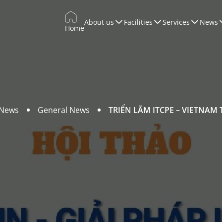
About us
Facilities
Services
News
Home
Trade Promotion
Training & Development
WTCCONNECT
Conferences & Exhibitions
News
General News
TRIỂN LÃM ITCPE – VIETNAM 
Marketing