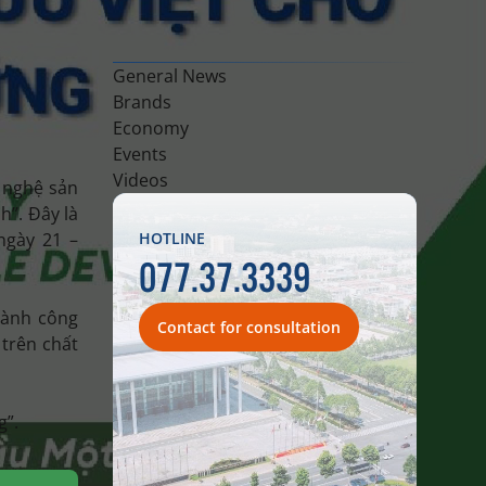
General News
Brands
Economy
Events
Videos
 nghệ sản
h”. Đây là
ngày 21 –
HOTLINE
077.37.3339
gành công
Contact for consultation
 trên chất
g”.