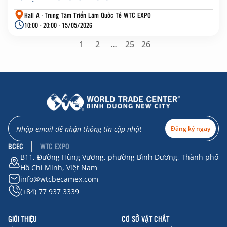
Hall A - Trung Tâm Triển Lãm Quốc Tế WTC EXPO
10:00 - 20:00 - 15/05/2026
1
2
…
25
26
Đăng ký ngay
BCEC
WTC EXPO
B11, Đường Hùng Vương, phường Bình Dương, Thành phố
Hồ Chí Minh, Việt Nam
info@wtcbecamex.com
(+84) 77 937 3339
GIỚI THIỆU
CƠ SỞ VẬT CHẤT