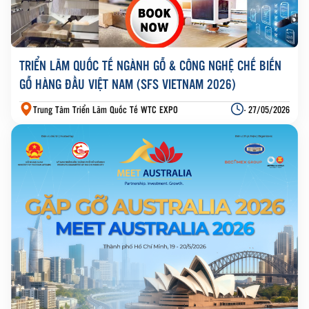
TRIỂN LÃM QUỐC TẾ NGÀNH GỖ & CÔNG NGHỆ CHẾ BIẾN
GỖ HÀNG ĐẦU VIỆT NAM (SFS VIETNAM 2026)
Trung Tâm Triển Lãm Quốc Tế WTC EXPO
- 27/05/2026