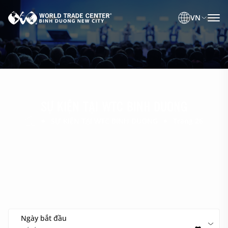
VN
SỰ KIỆN TẠI WTC BINH DUONG
SỰ KIỆN TẠI WTC BINH DUONG
Trang 26
Ngày bắt đầu