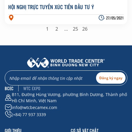
HỘI NGHỊ TRỰC TUYẾN XÚC TIẾN ĐẦU TƯ Ý
- 27/05/2021
1
2
…
25
26
Đăng ký ngay
BCEC
WTC EXPO
B11, Đường Hùng Vương, phường Bình Dương, Thành phố
Hồ Chí Minh, Việt Nam
info@wtcbecamex.com
(+84) 77 937 3339
GIỚI THIỆU
CƠ SỞ VẬT CHẤT