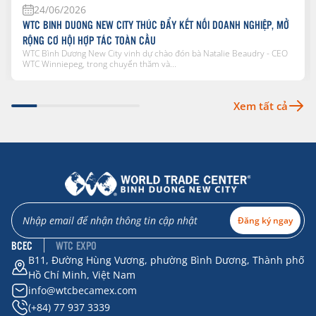
24/06/2026
WTC BINH DUONG NEW CITY THÚC ĐẨY KẾT NỐI DOANH NGHIỆP, MỞ
RỘNG CƠ HỘI HỢP TÁC TOÀN CẦU
WTC Bình Dương New City vinh dự chào đón bà Natalie Beaudry - CEO
WTC Winniepeg, trong chuyến thăm và...
Xem tất cả
Đăng ký ngay
BCEC
WTC EXPO
B11, Đường Hùng Vương, phường Bình Dương, Thành phố
Hồ Chí Minh, Việt Nam
info@wtcbecamex.com
(+84) 77 937 3339