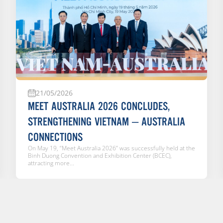
21/05/2026
MEET AUSTRALIA 2026 CONCLUDES,
STRENGTHENING VIETNAM – AUSTRALIA
CONNECTIONS
On May 19, “Meet Australia 2026” was successfully held at the
Binh Duong Convention and Exhibition Center (BCEC),
attracting more...