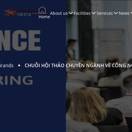
About us
Facilities
Services
News
Home
Trade Promotion
Training & Development
WTCCONNECT
Conferences & Exhibitions
Brands
CHUỖI HỘI THẢO CHUYÊN NGÀNH VỀ CÔNG NG
Marketing