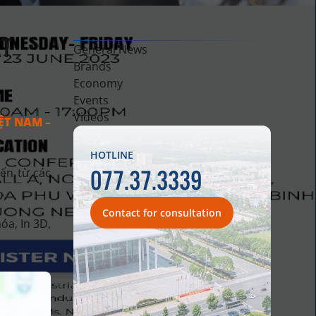
ẤT
General News
Brands
Economy
Events
Videos
ỆT NAM –
HOTLINE
077.37.3339
ến từ các
Contact for consultation
óa, In 3D,