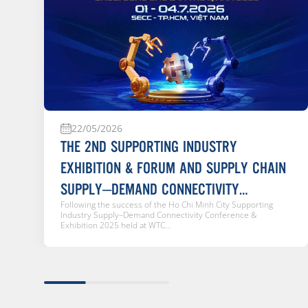
22/05/2026
THE 2ND SUPPORTING INDUSTRY
EXHIBITION & FORUM AND SUPPLY CHAIN
SUPPLY–DEMAND CONNECTIVITY
Following the success of the Ho Chi Minh City Supporting
CONFERENCE 2026
Industry Supply–Demand Connectivity Conference &
Exhibition 2025 held at WTC...