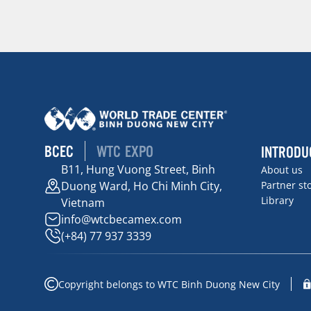
BCEC
WTC EXPO
INTRODU
B11, Hung Vuong Street, Binh
About us
Duong Ward, Ho Chi Minh City,
Partner st
Library
Vietnam
info@wtcbecamex.com
(+84) 77 937 3339
Copyright belongs to WTC Binh Duong New City