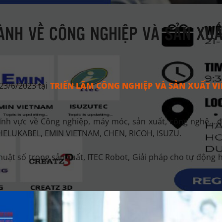
ÀNH VỀ CÔNG NGHIỆP VÀ SẢN XU
-23/6/2023 tại
TRIỂN LÃM CÔNG NGHIỆP VÀ SẢN XUẤT VI
ĩnh vực về Công nghiệp, máy móc, sản xuất, công nghệ,…đ
HELUKABEL, EMIN VIETNAM, CHEN, RICOH, ISUZU.
uật số trong sản xuất, ITEC Robot, Giải pháp cho tự động h