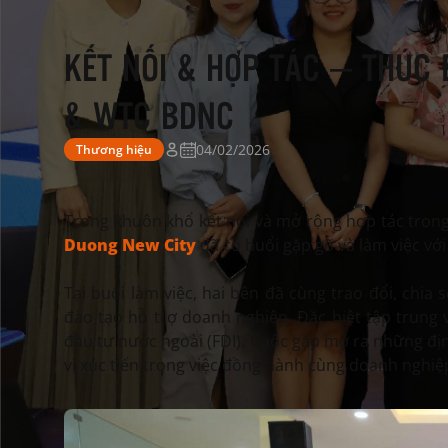
KẾT NỐI & HỢP TÁC – THÚC 
& WTC BDNC
04/02/2026
Thương hiệu
Trong khuôn khổ kết nối và mở rộng hợp tác trong
Duong New City
đã có buổi gặp gỡ và làm việc vớ
Tại buổi làm việc, hai bên đã cùng trao đổi, chia
đào tạo hỗ trợ doanh nghiệp. Đặc biệt tập trun
đầu tư nước ngoài (FDI). Cuộc gặp mở ra những địn
vị xúc tiến trong việc đồng hành cùng doanh nghiệ