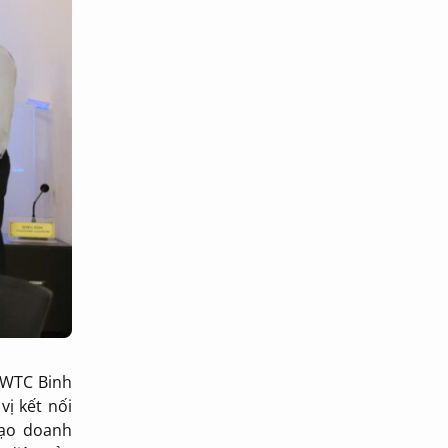
a WTC Binh
vị kết nối
tạo doanh