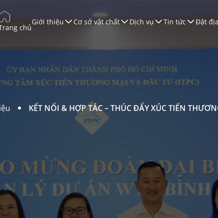
Giới thiệu
Cơ sở vật chất
Dịch vụ
Tin tức
Đặt đị
Trang chủ
úc tiến Thương mại
ào tạo
àn Thương Mại
ội nghị & Triển lãm
iệu
KẾT NỐI & HỢP TÁC – THÚC ĐẨY XÚC TIẾN THƯƠN
ruyền Thông