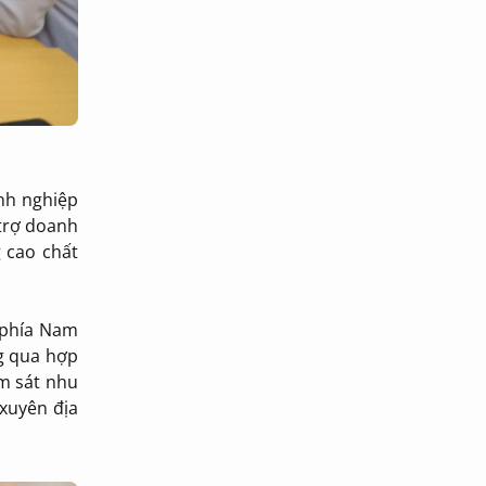
anh nghiệp
 trợ doanh
g cao chất
 phía Nam
ng qua hợp
m sát nhu
 xuyên địa