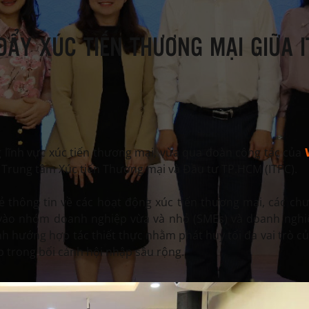
ĐẨY XÚC TIẾN THƯƠNG MẠI GIỮA I
 lĩnh vực xúc tiến thương mại, vừa qua đoàn công tác của
i Trung tâm Xúc tiến Thương mại và Đầu tư TP.HCM (ITPC).
 sẻ thông tin về các hoạt động xúc tiến thương mại, các ch
g vào nhóm doanh nghiệp vừa và nhỏ (SMEs) và doanh nghi
h hướng hợp tác thiết thực nhằm phát huy tối đa vai trò c
p trong bối cảnh hội nhập sâu rộng.