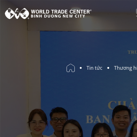
X
Đ
S
H
Tin tức
Thương h
T