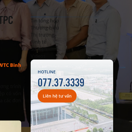
TPC
Tin tổng hợp
Thương hiệu
Thị trường
Kinh tế
Sự kiện
Videos
WTC Binh
HOTLINE
077.37.3339
ương trình
ệp có vốn
Liên hệ tư vấn
ủa các đơn