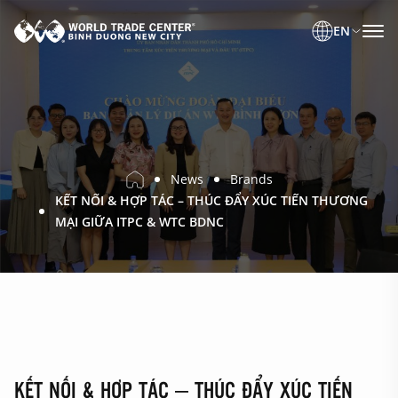
EN
News
Brands
KẾT NỐI & HỢP TÁC – THÚC ĐẨY XÚC TIẾN THƯƠNG
MẠI GIỮA ITPC & WTC BDNC
KẾT NỐI & HỢP TÁC – THÚC ĐẨY XÚC TIẾN