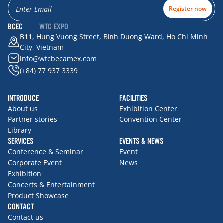
Register now
BCEC
WTC EXPO
B11, Hung Vuong Street, Binh Duong Ward, Ho Chi Minh
City, Vietnam
info@wtcbecamex.com
(+84) 77 937 3339
INTRODUCE
FACILITIES
About us
Exhibition Center
Partner stories
Convention Center
Library
SERVICES
EVENTS & NEWS
Conference & Seminar
Event
Corporate Event
News
Exhibition
Concerts & Entertainment
Product Showcase
CONTACT
Contact us