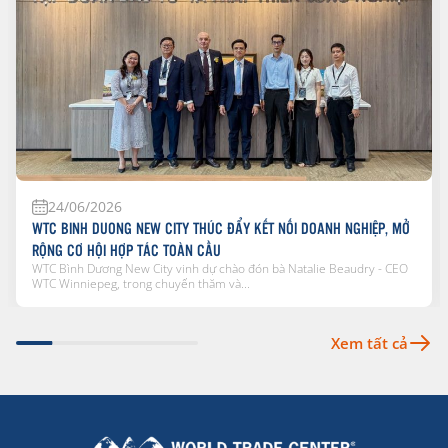
24/06/2026
WTC BINH DUONG NEW CITY THÚC ĐẨY KẾT NỐI DOANH NGHIỆP, MỞ
RỘNG CƠ HỘI HỢP TÁC TOÀN CẦU
WTC Bình Dương New City vinh dự chào đón bà Natalie Beaudry - CEO
WTC Winniepeg, trong chuyến thăm và...
Xem tất cả