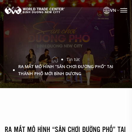
VN
Tin tức
RA MẮT MÔ HÌNH “SÂN CHƠI ĐƯỜNG PHỐ” TẠI
THÀNH PHỐ MỚI BÌNH DƯƠNG
RA MẮT MÔ HÌNH “SÂN CHƠI ĐƯỜNG PHỐ” TẠI