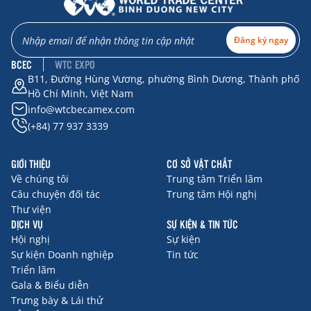
Đăng ký ngay
BCEC
WTC EXPO
B11, Đường Hùng Vương, phường Bình Dương, Thành phố
Hồ Chí Minh, Việt Nam
info@wtcbecamex.com
(+84) 77 937 3339
GIỚI THIỆU
CƠ SỞ VẬT CHẤT
Về chúng tôi
Trung tâm Triển lãm
Câu chuyện đối tác
Trung tâm Hội nghị
Thư viện
DỊCH VỤ
SỰ KIỆN & TIN TỨC
Hội nghị
Sự kiện
Sự kiện Doanh nghiệp
Tin tức
Triển lãm
Gala & Biểu diễn
Trưng bày & Lái thử