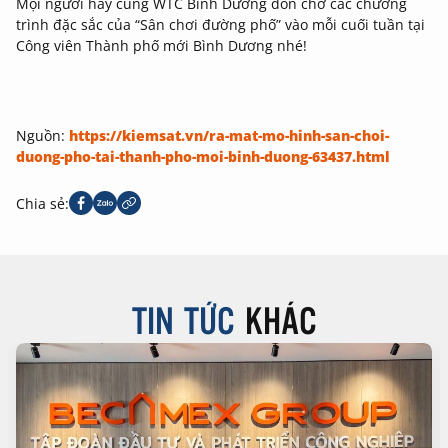
Mọi người hãy cùng WTC Bình Dương đón chờ các chương
trình đặc sắc của “Sân chơi đường phố” vào mỗi cuối tuần tại
Công viên Thành phố mới Bình Dương nhé!
Nguồn:
https://kiemsat.vn/ra-mat-mo-hinh-san-choi-
duong-pho-tai-thanh-pho-moi-binh-duong-63437.html
Chia sẻ:
TIN TỨC
KHÁC