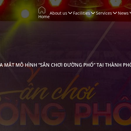
About us
Facilities
Services
News
Home
Trade Promotion
Training & Development
WTCCONNECT
Conferences & Exhibitions
A MẮT MÔ HÌNH “SÂN CHƠI ĐƯỜNG PHỐ” TẠI THÀNH P
Marketing