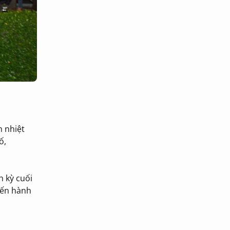
n nhiệt
ố,
h kỳ cuối
iến hành