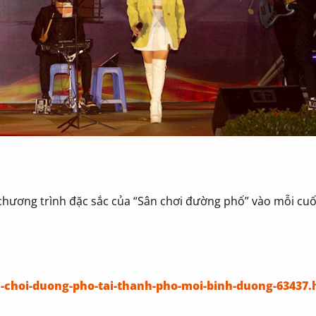
ương trình đặc sắc của “Sân chơi đường phố” vào mỗi cuối
-choi-duong-pho-tai-thanh-pho-moi-binh-duong-63437.