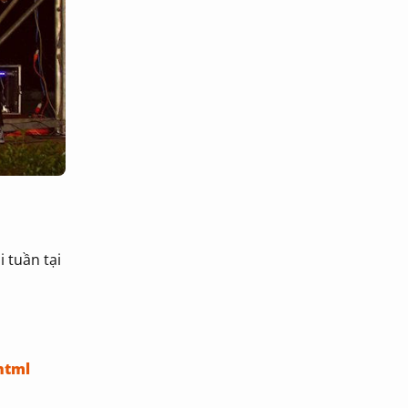
 tuần tại
html