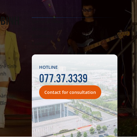
 BÌNH
General News
Brands
Economy
Events
Videos
rẻ tỉnh
HOTLINE
077.37.3339
ình
Contact for consultation
bàn; tạo
 Bình