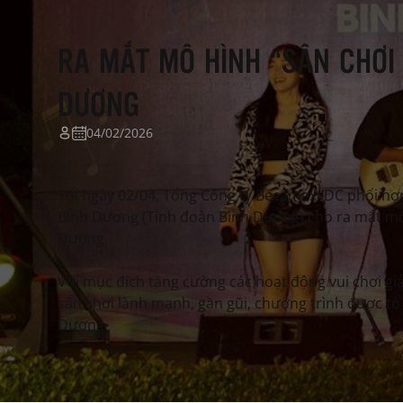
RA MẮT MÔ HÌNH “SÂN CHƠI
DƯƠNG
04/02/2026
Tối ngày 02/04, Tổng Công ty Becamex IDC phối hợ
Bình Dương (Tỉnh đoàn Bình Dương) cho ra mắt mô
Dương.
Với mục đích tăng cường các hoạt động vui chơi giả
sân chơi lành mạnh, gần gũi, chương trình được tổ
Dương.