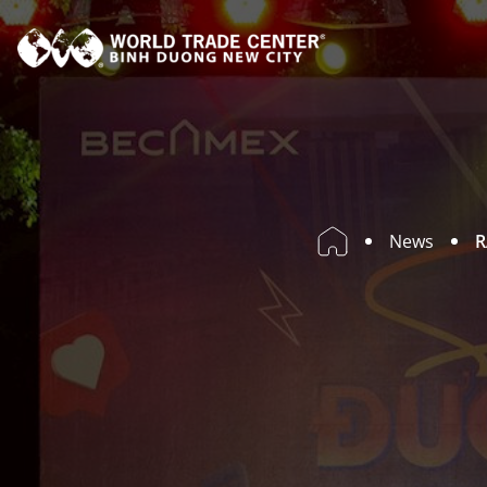
News
R