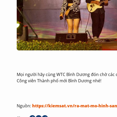
Mọi người hãy cùng WTC Bình Dương đón chờ các ch
Công viên Thành phố mới Bình Dương nhé!
Nguồn:
https://kiemsat.vn/ra-mat-mo-hinh-san