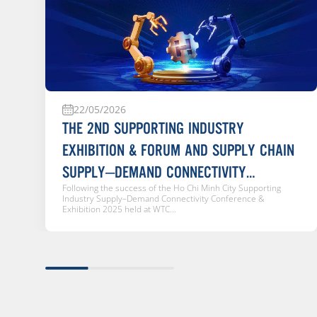
22/05/2026
THE 2ND SUPPORTING INDUSTRY
EXHIBITION & FORUM AND SUPPLY CHAIN
SUPPLY–DEMAND CONNECTIVITY
Following the success of the Ho Chi Minh City Supporting
CONFERENCE 2026
Industry Supply–Demand Connectivity Conference &
Exhibition 2025 held at WTC...