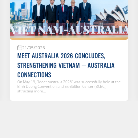
21/05/2026
MEET AUSTRALIA 2026 CONCLUDES,
STRENGTHENING VIETNAM – AUSTRALIA
CONNECTIONS
On May 19, “Meet Australia 2026” was successfully held at the
Binh Duong Convention and Exhibition Center (BCEC),
attracting more...