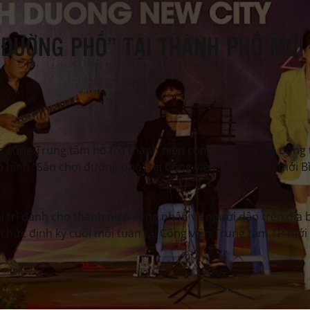
 ĐƯỜNG PHỐ” TẠI THÀNH PHỐ MỚI
p cùng Trung tâm hỗ trợ thanh niên công nhân và lao động t
 hình “Sân chơi đường phố” tại Công viên Thành phố mới B
i trí dành cho thanh niên công nhân và người dân trên địa 
 chức định kỳ cuối mỗi tuần tại Công viên Trung tâm TP mới