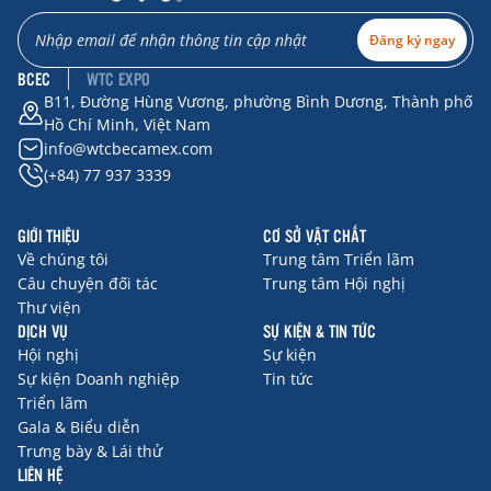
Đăng ký ngay
BCEC
WTC EXPO
B11, Đường Hùng Vương, phường Bình Dương, Thành phố
Hồ Chí Minh, Việt Nam
info@wtcbecamex.com
(+84) 77 937 3339
GIỚI THIỆU
CƠ SỞ VẬT CHẤT
Về chúng tôi
Trung tâm Triển lãm
Câu chuyện đối tác
Trung tâm Hội nghị
Thư viện
DỊCH VỤ
SỰ KIỆN & TIN TỨC
Hội nghị
Sự kiện
Sự kiện Doanh nghiệp
Tin tức
Triển lãm
Gala & Biểu diễn
Trưng bày & Lái thử
LIÊN HỆ