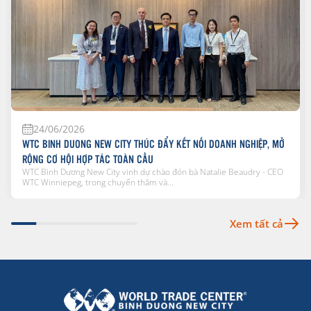
24/06/2026
WTC BINH DUONG NEW CITY THÚC ĐẨY KẾT NỐI DOANH NGHIỆP, MỞ
RỘNG CƠ HỘI HỢP TÁC TOÀN CẦU
WTC Bình Dương New City vinh dự chào đón bà Natalie Beaudry - CEO
WTC Winniepeg, trong chuyến thăm và...
Xem tất cả