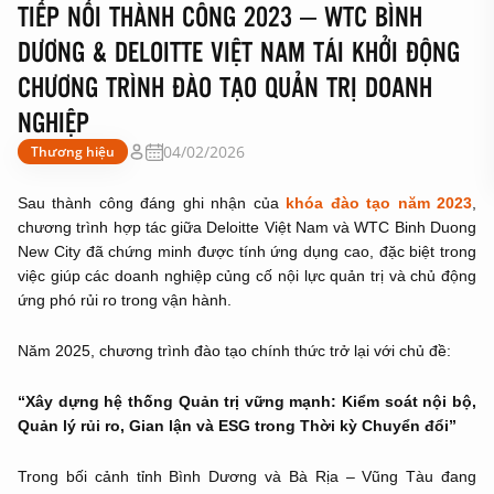
TIẾP NỐI THÀNH CÔNG 2023 – WTC BÌNH
DƯƠNG & DELOITTE VIỆT NAM TÁI KHỞI ĐỘNG
CHƯƠNG TRÌNH ĐÀO TẠO QUẢN TRỊ DOANH
NGHIỆP
04/02/2026
Thương hiệu
Sau thành công đáng ghi nhận của
khóa đào tạo năm 2023
,
chương trình hợp tác giữa Deloitte Việt Nam và WTC Binh Duong
New City đã chứng minh được tính ứng dụng cao, đặc biệt trong
việc giúp các doanh nghiệp củng cố nội lực quản trị và chủ động
ứng phó rủi ro trong vận hành.
Năm 2025, chương trình đào tạo chính thức trở lại với chủ đề:
“Xây dựng hệ thống Quản trị vững mạnh: Kiểm soát nội bộ,
Quản lý rủi ro, Gian lận và ESG trong Thời kỳ Chuyển đổi”
Trong bối cảnh tỉnh Bình Dương và Bà Rịa – Vũng Tàu đang