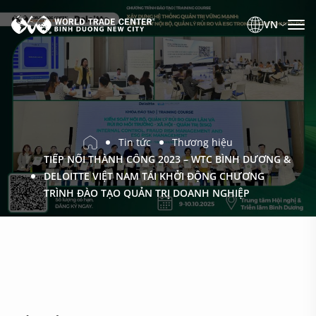
VN
Tin tức
Thương hiệu
TIẾP NỐI THÀNH CÔNG 2023 – WTC BÌNH DƯƠNG &
DELOITTE VIỆT NAM TÁI KHỞI ĐỘNG CHƯƠNG
TRÌNH ĐÀO TẠO QUẢN TRỊ DOANH NGHIỆP