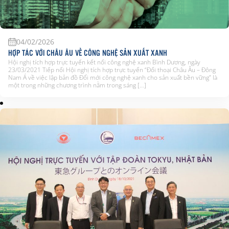
04/02/2026
HỢP TÁC VỚI CHÂU ÂU VỀ CÔNG NGHỆ SẢN XUẤT XANH
Hội nghị tích hợp trực tuyến kết nối công nghệ xanh Bình Dương, ngày
23/03/2021 Tiếp nối Hội nghị tích hợp trực tuyến “Đối thoại Châu Âu – Đông
Nam Á về việc lập bản đồ Đổi mới công nghệ xanh cho sản xuất bền vững” là
một trong những chương trình nằm trong sáng […]