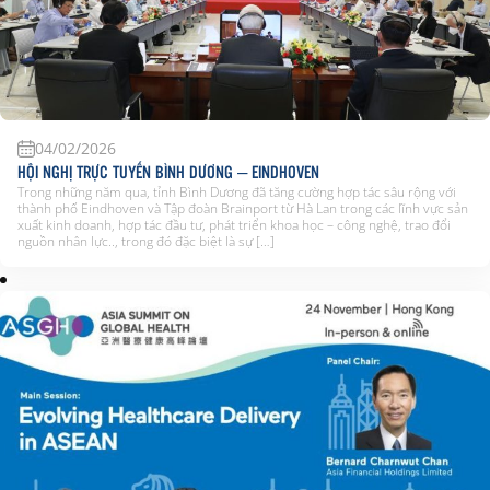
04/02/2026
HỘI NGHỊ TRỰC TUYẾN BÌNH DƯƠNG – EINDHOVEN
Trong những năm qua, tỉnh Bình Dương đã tăng cường hợp tác sâu rộng với
thành phố Eindhoven và Tập đoàn Brainport từ Hà Lan trong các lĩnh vực sản
xuất kinh doanh, hợp tác đầu tư, phát triển khoa học – công nghệ, trao đổi
nguồn nhân lực.., trong đó đặc biệt là sự […]