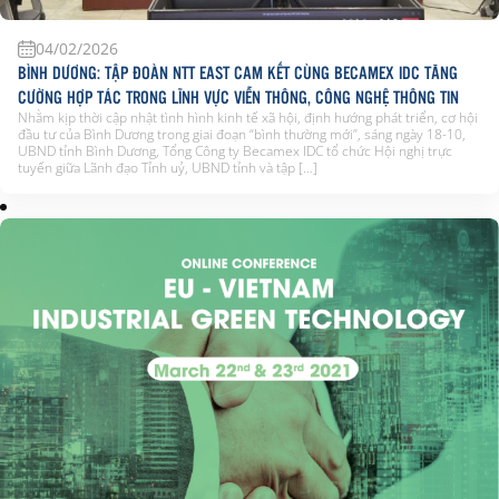
04/02/2026
BÌNH DƯƠNG: TẬP ĐOÀN NTT EAST CAM KẾT CÙNG BECAMEX IDC TĂNG
CƯỜNG HỢP TÁC TRONG LĨNH VỰC VIỄN THÔNG, CÔNG NGHỆ THÔNG TIN
Nhằm kịp thời cập nhật tình hình kinh tế xã hội, định hướng phát triển, cơ hội
đầu tư của Bình Dương trong giai đoạn “bình thường mới”, sáng ngày 18-10,
UBND tỉnh Bình Dương, Tổng Công ty Becamex IDC tổ chức Hội nghị trực
tuyến giữa Lãnh đạo Tỉnh uỷ, UBND tỉnh và tập […]