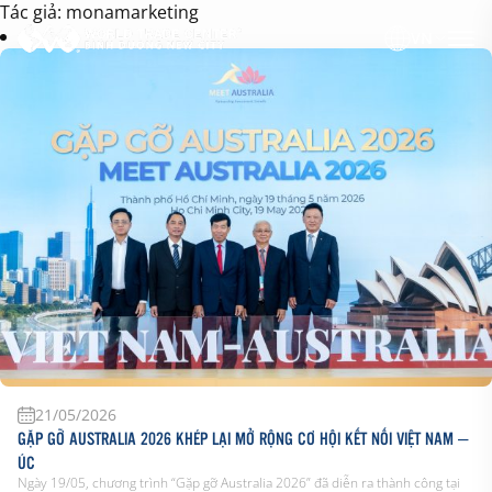
Tác giả:
monamarketing
VN
21/05/2026
GẶP GỠ AUSTRALIA 2026 KHÉP LẠI MỞ RỘNG CƠ HỘI KẾT NỐI VIỆT NAM –
ÚC
Ngày 19/05, chương trình “Gặp gỡ Australia 2026” đã diễn ra thành công tại