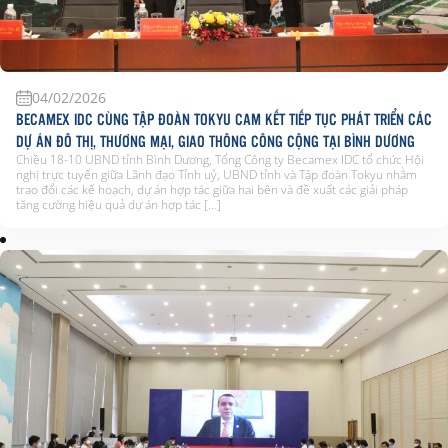
04/02/2026
BECAMEX IDC CÙNG TẬP ĐOÀN TOKYU CAM KẾT TIẾP TỤC PHÁT TRIỂN CÁC
DỰ ÁN ĐÔ THỊ, THƯƠNG MẠI, GIAO THÔNG CÔNG CỘNG TẠI BÌNH DƯƠNG
Chiều 18-10 UBND tỉnh Bình Dương, Tổng Công ty Becamex IDC tổ chức Hội
nghị trực tuyến giữa Lãnh đạo Tỉnh uỷ, UBND tỉnh và Tập đoàn Tokyu nhằm
trao đổi các kế hoạch, dự án hợp tác giữa hai bên và đề xuất các giải pháp
tăng cường hiệu quả dự án hợp tác […]