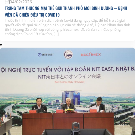
04/02/2026
TRUNG TÂM THƯƠNG MẠI THẾ GIỚI THÀNH PHỐ MỚI BÌNH DƯƠNG – BỆNH
VIỆN DÃ CHIẾN ĐIỀU TRỊ COVID19
Trước tình hình diễn biến dịch bệnh Covid đang nguy cấp, để hỗ trợ và giải
quyết vấn đề quá tải cũng như áp lực của hệ thống ý tế, Uỷ ban Nhân dân tỉnh
Bình Dương đã phối hợp với công ty Becamex IDC và Ban chỉ đạo phòng
chống dịch Covid-19 của tỉnh, […]