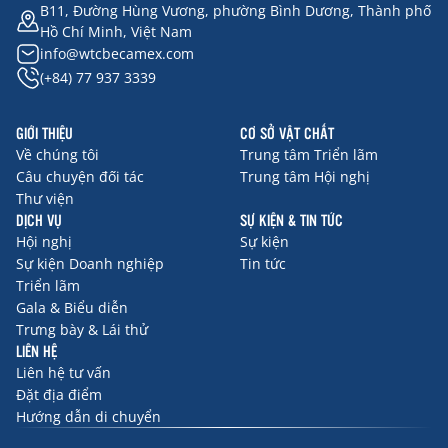
B11, Đường Hùng Vương, phường Bình Dương, Thành phố
Hồ Chí Minh, Việt Nam
info@wtcbecamex.com
(+84) 77 937 3339
GIỚI THIỆU
CƠ SỞ VẬT CHẤT
Về chúng tôi
Trung tâm Triển lãm
Câu chuyện đối tác
Trung tâm Hội nghị
Thư viện
DỊCH VỤ
SỰ KIỆN & TIN TỨC
Hội nghị
Sự kiện
Sự kiện Doanh nghiệp
Tin tức
Triển lãm
Gala & Biểu diễn
Trưng bày & Lái thử
LIÊN HỆ
Liên hệ tư vấn
Đặt địa điểm
Hướng dẫn di chuyển