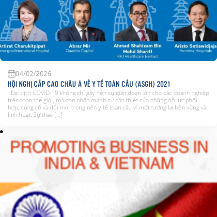
04/02/2026
HỘI NGHỊ CẤP CAO CHÂU Á VỀ Y TẾ TOÀN CẦU (ASGH) 2021
Đại dịch COVID-19 không chỉ gây nên sự gián đoạn lớn cho các doanh nghiệp
trên toàn thế giới, mà còn nhấn mạnh sự cần thiết của những nỗ lực phối
hợp, củng cố và đổi mới trong nền y tế toàn cầu vì một tương lai bền vững và
linh hoạt. Sự thay […]