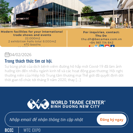
04/02/2026
Trong thách thức tìm cơ hội.
Sự bùng phát của dịch bệnh viêm đường hô hấp mới Covid-19 đã làm ảnh
hưởng lớn đến nhiều ngành kinh tế và các hoạt động giao thương: Hội nghị
thường niên của Hiệp hội Trung tâm thương mại Thế giới đã quyết định dời
thời gian tổ chức tới tháng 9 năm 2020, thay […]
Đăng ký ngay
BCEC
WTC EXPO