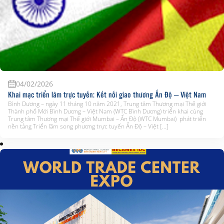
04/02/2026
Khai mạc triển lãm trực tuyến: Kết nối giao thương Ấn Độ – Việt Nam
Bình Dương – ngày 11 tháng 10 năm 2021, Trung tâm Thương mại Thế giới
Thành phố Mới Bình Dương – Việt Nam (WTC Bình Dương) triển khai cùng
Trung tâm Thương mại Thế giới Mumbai – Ấn Độ (WTC Mumbai) phát triển
nền tảng Triển lãm song phương trực tuyến Ấn Độ – Việt […]