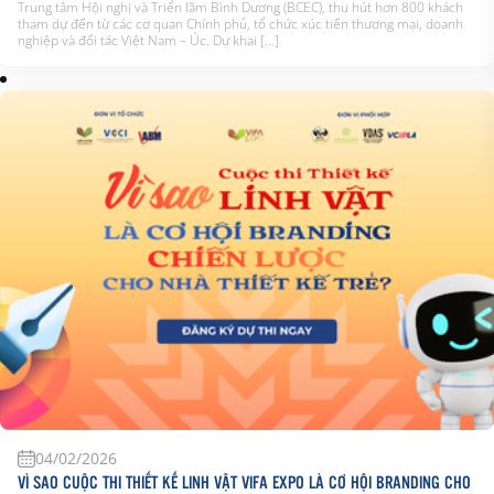
Trung tâm Hội nghị và Triển lãm Bình Dương (BCEC), thu hút hơn 800 khách
tham dự đến từ các cơ quan Chính phủ, tổ chức xúc tiến thương mại, doanh
nghiệp và đối tác Việt Nam – Úc. Dự khai […]
04/02/2026
VÌ SAO CUỘC THI THIẾT KẾ LINH VẬT VIFA EXPO LÀ CƠ HỘI BRANDING CHO