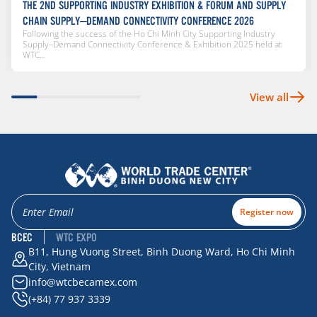
THE 2ND SUPPORTING INDUSTRY EXHIBITION & FORUM AND SUPPLY
CHAIN SUPPLY–DEMAND CONNECTIVITY CONFERENCE 2026
Following the success of the Ho Chi Minh City Supporting Industry
Supply–Demand Connectivity Conference & Exhibition 2025 held at
WTC...
View all
Register now
BCEC
WTC EXPO
B11, Hung Vuong Street, Binh Duong Ward, Ho Chi Minh
City, Vietnam
info@wtcbecamex.com
(+84) 77 937 3339