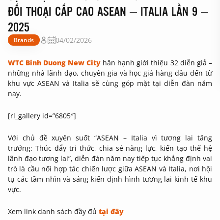
ĐỐI THOẠI CẤP CAO ASEAN – ITALIA LẦN 9 –
2025
04/02/2026
Brands
WTC Binh Duong New City
hân hạnh giới thiệu 32 diễn giả –
những nhà lãnh đạo, chuyên gia và học giả hàng đầu đến từ
khu vực ASEAN và Italia sẽ cùng góp mặt tại diễn đàn năm
nay.
[rl_gallery id=”6805″]
Với chủ đề xuyên suốt “ASEAN – Italia vì tương lai tăng
trưởng: Thúc đẩy tri thức, chia sẻ năng lực, kiến tạo thế hệ
lãnh đạo tương lai”, diễn đàn năm nay tiếp tục khẳng định vai
trò là cầu nối hợp tác chiến lược giữa ASEAN và Italia, nơi hội
tụ các tầm nhìn và sáng kiến định hình tương lai kinh tế khu
vực.
Xem link danh sách đầy đủ
tại đây