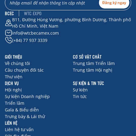
Đăng ký ngay
BCEC
WTC EXPO
B11, Đường Hùng Vương, phường Bình Dương, Thành phố
Hồ Chí Minh, Việt Nam
info@wtcbecamex.com
(+84) 77 937 3339
GIỚI THIỆU
CƠ SỞ VẬT CHẤT
Về chúng tôi
Trung tâm Triển lãm
Câu chuyện đối tác
Trung tâm Hội nghị
Thư viện
DỊCH VỤ
SỰ KIỆN & TIN TỨC
Hội nghị
Sự kiện
Sự kiện Doanh nghiệp
Tin tức
Triển lãm
Gala & Biểu diễn
Trưng bày & Lái thử
LIÊN HỆ
Liên hệ tư vấn