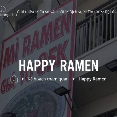
Giới thiệu
Cơ sở vật chất
Dịch vụ
Tin tức
Đặt đị
Trang chủ
úc tiến Thương mại
ào tạo
àn Thương Mại
ội nghị & Triển lãm
HAPPY RAMEN
ruyền Thông
Kế hoạch tham quan
Happy Ramen