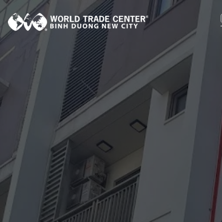
X
Đ
S
H
T