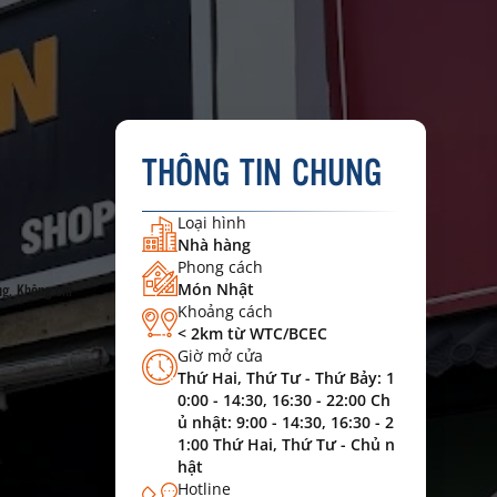
THÔNG TIN CHUNG
Loại hình
Nhà hàng
Phong cách
ng. Không chỉ
Món Nhật
Khoảng cách
< 2km từ WTC/BCEC
Giờ mở cửa
Thứ Hai, Thứ Tư - Thứ Bảy: 1
0:00 - 14:30, 16:30 - 22:00 Ch
ủ nhật: 9:00 - 14:30, 16:30 - 2
1:00 Thứ Hai, Thứ Tư - Chủ n
hật
Hotline