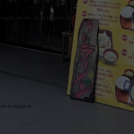
 lòng đào, rong biển… tạo nên tổng thể hài hòa.
chia sẻ cùng bạn bè.