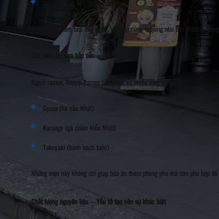
Miso Ramen: béo ngậy, đậm vị
Sợi mì được làm tươi mỗi ngày, kết hợp cùng topping như thịt chashu, trứng
Các món ăn kèm hấp dẫn
Ngoài ramen, Happy Ramen còn phục vụ nhiều món ăn kèm:
Gyoza (há cảo Nhật)
Karaage (gà chiên kiểu Nhật)
Takoyaki (bánh bạch tuộc)
Những món này không chỉ giúp bữa ăn thêm phong phú mà còn phù hợp để 
Chất lượng nguyên liệu – Yếu tố tạo nên sự khác biệt