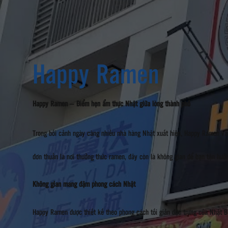
Happy Ramen
Happy Ramen – Điểm hẹn ẩm thực Nhật giữa lòng thành phố
Trong bối cảnh ngày càng nhiều nhà hàng Nhật xuất hiện, Happy Ramen vẫn
đơn thuần là nơi thưởng thức ramen, đây còn là không gian để bạn tận hưởng
Không gian mang đậm phong cách Nhật
Happy Ramen được thiết kế theo phong cách tối giản đặc trưng của Nhật B