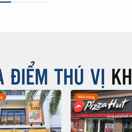
A ĐIỂM THÚ VỊ
KH
ng
Nhà hàng