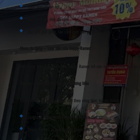
Tông màu gỗ ấm áp
Ánh sáng dịu nhẹ, dễ chịu
Bàn ghế gọn gàng, tạo cảm giác gần gũi
Menu đa dạng – Linh hồn của Happy Ramen
Một trong những yếu tố khiến Happy Ramen trở nên hấp dẫn chính là thực 
Ramen – Món chủ lực làm nên thương hiệu
Các món ramen tại đây được nấu theo công thức truyền thống:
Tonkotsu Ramen: nước dùng xương heo đậm đà
Shoyu Ramen: vị nước tương thanh nhẹ